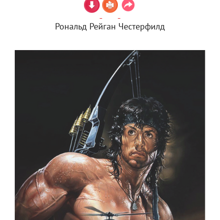
Рональд Рейган Честерфилд