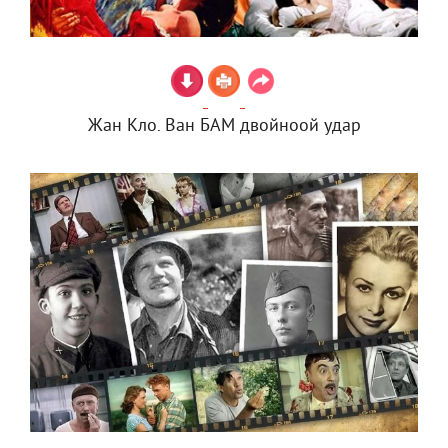
Жан Кло. Ван БАМ двойноой удар