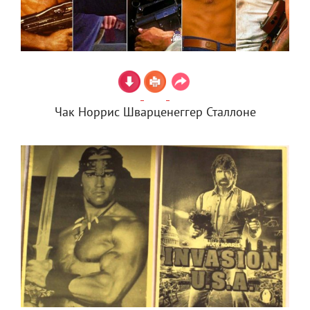
Чак Норрис Шварценеггер Сталлоне