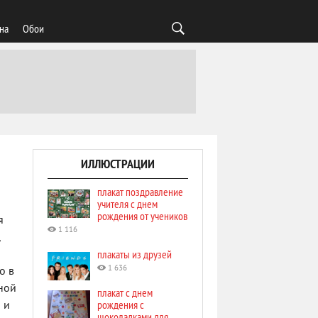
на
Обои
ИЛЛЮСТРАЦИИ
плакат поздравление
учителя с днем
рождения от учеников
я
1 116
,
плакаты из друзей
1 636
о в
ной
плакат с днем
рождения с
 и
шоколадками для