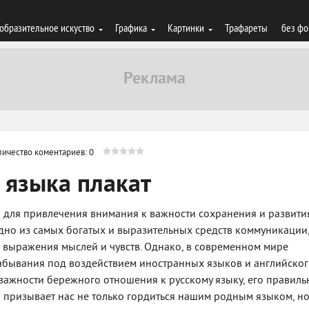
образительное искуство
Графика
Картинки
Трафареты
без фо
личество коментариев: 0
о языка плакат
ан для привлечения внимания к важности сохранения и развити
одно из самых богатых и выразительных средств коммуникации
выражения мыслей и чувств. Однако, в современном мире
забывания под воздействием иностранных языков и английског
важности бережного отношения к русскому языку, его правиль
 призывает нас не только гордиться нашим родным языком, но