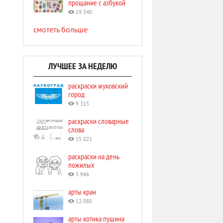
прощание с азбукой
19 340
смотеть больше
ЛУЧШЕЕ ЗА НЕДЕЛЮ
раскраски жуковский
город
9 315
раскраски словарные
слова
15 021
раскраски на день
пожилых
5 946
арты кран
12 080
арты котика пушина