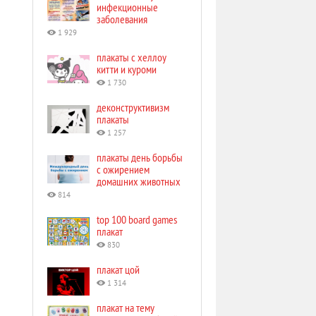
инфекционные
заболевания
1 929
плакаты с хеллоу
китти и куроми
1 730
деконструктивизм
плакаты
1 257
плакаты день борьбы
с ожирением
домашних животных
814
top 100 board games
плакат
830
плакат цой
1 314
плакат на тему