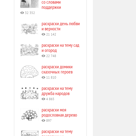
со словами
поддержки
32 352
раскраски день любви
и верности
21 142
раскраски на тему сад
и огород
22 748
раскраски домики
сказочных героев
11 810
раскраски на тему
дружба народов
4 865
раскраски моя
родословная дерево
897
раскраски на тему