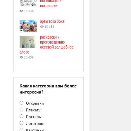
пословицы и
поговорки
18 636
арты тока бока
15 138
раскраски к
произведению
осеевой волшебное
слово
20 059
Какая категория вам более
интересна?
Открытки
Плакаты
Постеры
Логотипы
Картинки