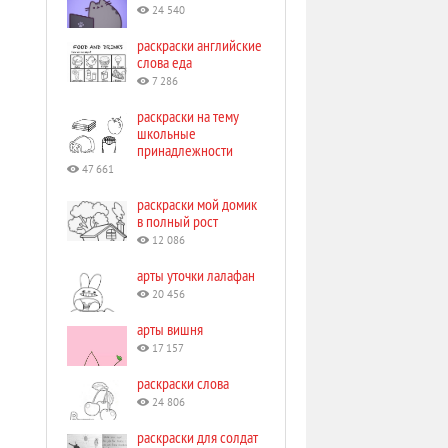
24 540
раскраски английские
слова еда
7 286
раскраски на тему
школьные
принадлежности
47 661
раскраски мой домик
в полный рост
12 086
арты уточки лалафан
20 456
арты вишня
17 157
раскраски слова
24 806
раскраски для солдат