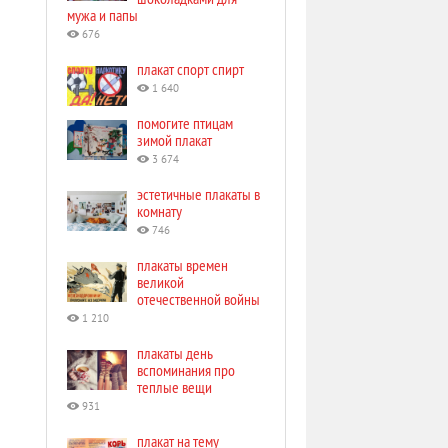
мужа и папы
676
плакат спорт спирт
1 640
помогите птицам
зимой плакат
3 674
эстетичные плакаты в
комнату
746
плакаты времен
великой
отечественной войны
1 210
плакаты день
вспоминания про
теплые вещи
931
плакат на тему