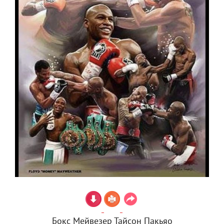
Бокс Мейвезер Тайсон Пакьяо