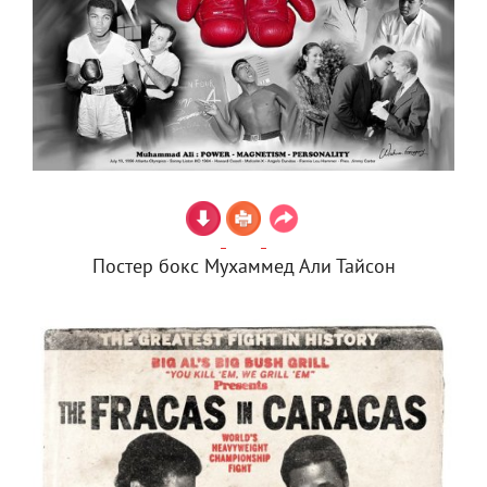
Постер бокс Мухаммед Али Тайсон