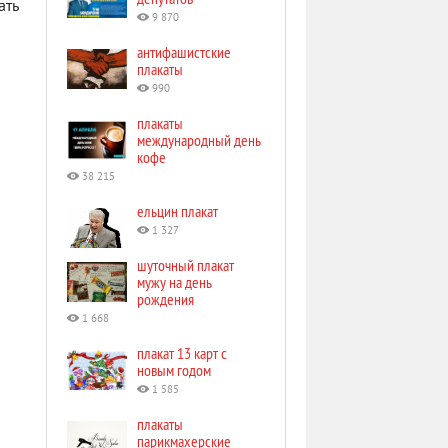
ать
9 870
антифашистские
плакаты
990
плакаты
международный день
кофе
38 215
ельцин плакат
1 327
шуточный плакат
мужу на день
рождения
1 668
плакат 13 карт с
новым годом
1 585
плакаты
парикмахерские