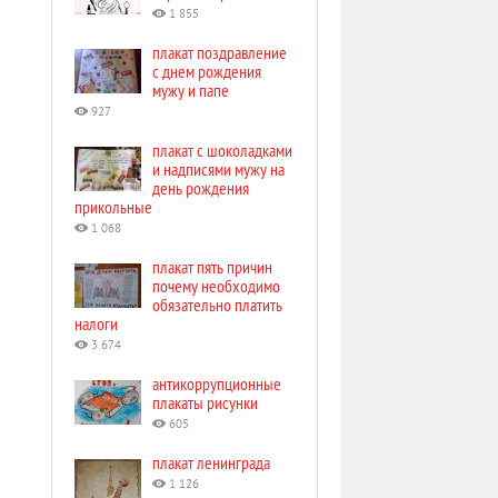
1 855
плакат поздравление
с днем рождения
мужу и папе
927
плакат с шоколадками
и надписями мужу на
день рождения
прикольные
1 068
плакат пять причин
почему необходимо
обязательно платить
налоги
3 674
антикоррупционные
плакаты рисунки
605
плакат ленинграда
1 126