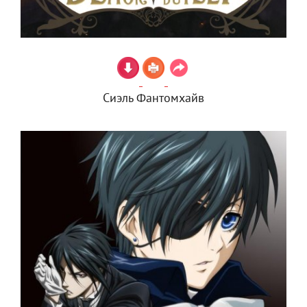
Сиэль Фантомхайв