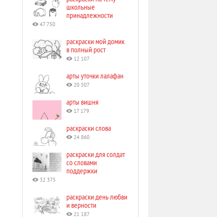
школьные
принадлежности
47 750
раскраски мой домик
в полный рост
12 107
арты уточки лалафан
20 507
арты вишня
17 179
раскраски слова
24 860
раскраски для солдат
со словами
поддержки
32 375
раскраски день любви
и верности
21 187