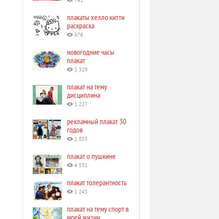
741
плакаты хелло китти
раскраска
876
новогодние часы
плакат
1 329
плакат на тему
дисциплина
1 227
рекламный плакат 30
годов
1 025
плакат о пушкине
4 531
плакат толерантность
1 243
плакат на тему спорт в
моей жизни