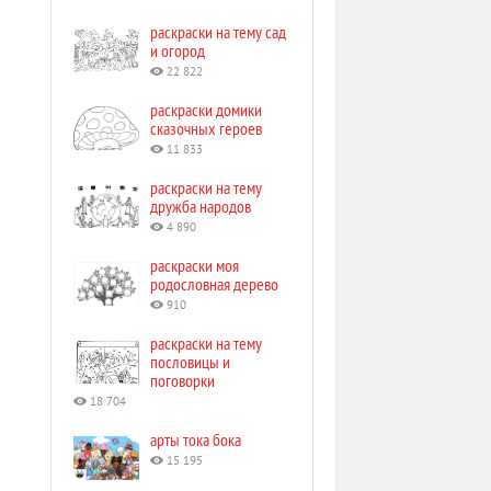
раскраски на тему сад
и огород
22 822
раскраски домики
сказочных героев
11 833
раскраски на тему
дружба народов
4 890
раскраски моя
родословная дерево
910
раскраски на тему
пословицы и
поговорки
18 704
арты тока бока
15 195