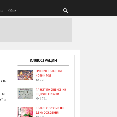
на
Обои
ИЛЛЮСТРАЦИИ
геншин плакат на
новый год
938
ять
плакат по физике на
неделю физики
аты
6 761
" и
плакат с розами на
день рождения