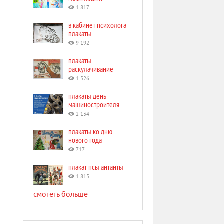
1 817
в кабинет психолога
плакаты
9 192
плакаты
раскулачивание
1 526
плакаты день
машиностроителя
2 134
плакаты ко дню
нового года
717
плакат псы антанты
1 815
смотеть больше