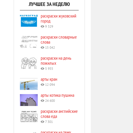
ЛУЧШЕЕ ЗА НЕДЕЛЮ
раскраски жуковский
город
9 329
раскраски словарные
слова
15 042
раскраски на день
пожилых
5 955
арты кран
12 094
арты котика пушина
24 600
раскраски английские
слова еда
7 301
раскраски на тему