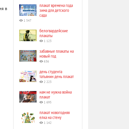
плакат времена года
ия в
зима для детского
сада
1 547
белогвардейские
плакаты
1 123
забавные плакаты на
новый год
636
день студента
татьянин день плакат
2 223
нам не нужна война
плакат
1 695
плакат новогодняя
елка на стену
1 142