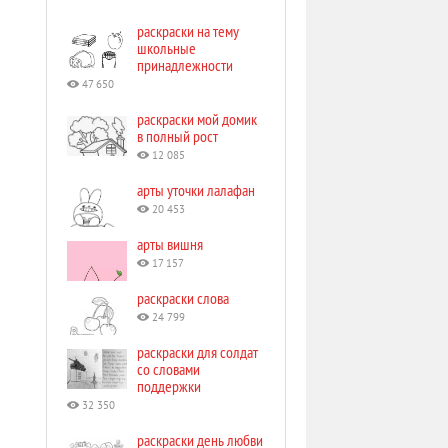
раскраски на тему
школьные
принадлежности
47 650
раскраски мой домик
в полный рост
12 085
арты уточки лалафан
20 453
арты вишня
17 157
раскраски слова
24 799
раскраски для солдат
со словами
поддержки
32 350
раскраски день любви