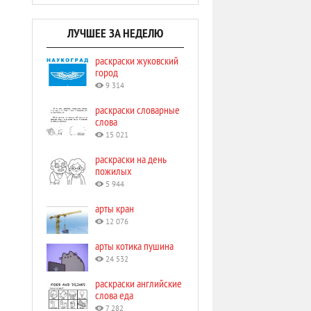
ЛУЧШЕЕ ЗА НЕДЕЛЮ
раскраски жуковский
город
9 314
раскраски словарные
слова
15 021
раскраски на день
пожилых
5 944
арты кран
12 076
арты котика пушина
24 532
раскраски английские
слова еда
7 282