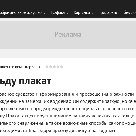
образительное искуство
Графика
Картинки
Трафареты
без фо
личество коментариев: 0
льду плакат
рекрасное средство информирования и просвещения о важности
ждении на замерзших водоемах. Он содержит краткую, но оче
правленную на предупреждение потенциальных опасностей и
ду. Плакат акцентирует внимание на таких аспектах, как толщи
тельного снаряжения, а также возможные способы самопомощи
обходимости. Благодаря яркому дизайну и наглядным