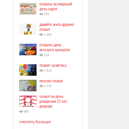
плакаты всемирный
день сирот
934
давайте жить дружно
плакат
1 460
плакаты день
венского шницеля
524
плакат засветись
2 910
молоко плакат
5 359
плакат на день
рождения 15 лет
девочке
900
смотеть больше