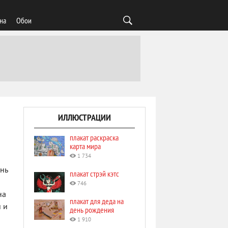
на
Обои
ИЛЛЮСТРАЦИИ
плакат раскраска
карта мира
1 734
нь
плакат стрэй кэтс
746
на
плакат для деда на
 и
день рождения
1 910