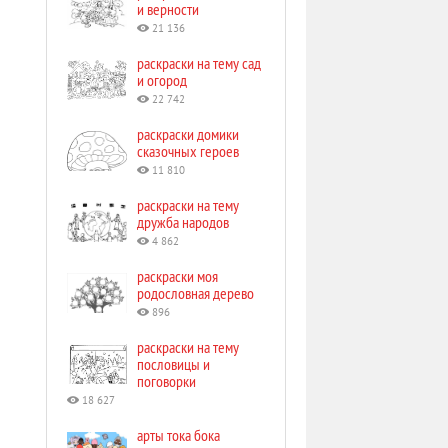
и верности
21 136
раскраски на тему сад
и огород
22 742
раскраски домики
сказочных героев
11 810
раскраски на тему
дружба народов
4 862
раскраски моя
родословная дерево
896
раскраски на тему
пословицы и
поговорки
18 627
арты тока бока