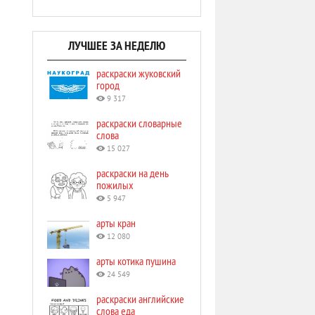
ЛУЧШЕЕ ЗА НЕДЕЛЮ
раскраски жуковский
город
9 317
раскраски словарные
слова
15 027
раскраски на день
пожилых
5 947
арты кран
12 080
арты котика пушина
24 549
раскраски английские
слова еда