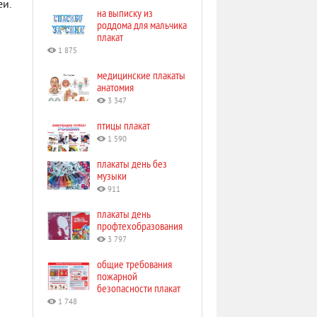
еи.
на выписку из
роддома для мальчика
плакат
1 875
медицинские плакаты
анатомия
3 347
птицы плакат
1 590
плакаты день без
музыки
911
плакаты день
профтехобразования
3 797
общие требования
пожарной
безопасности плакат
1 748