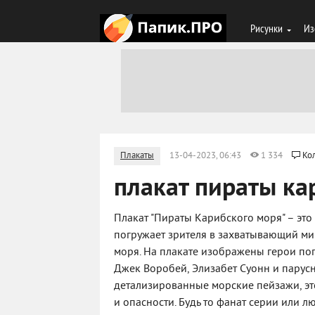
Рисунки
Из
Плакаты
13-04-2023, 06:43
1 334
Ко
плакат пираты ка
Плакат "Пираты Карибского моря" – это
погружает зрителя в захватывающий м
моря. На плакате изображены герои по
Джек Воробей, Элизабет Суонн и парус
детализированные морские пейзажи, эт
и опасности. Будь то фанат серии или л