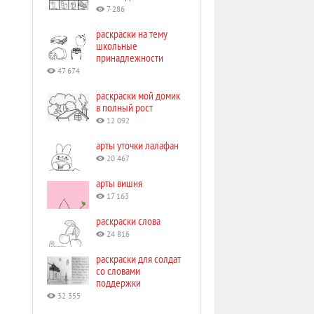
7 286
раскраски на тему
школьные
принадлежности
47 674
раскраски мой домик
в полный рост
12 092
арты уточки лалафан
20 467
арты вишня
17 163
раскраски слова
24 816
раскраски для солдат
со словами
поддержки
32 355