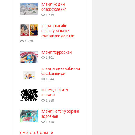
плакат ко дню
освобождения
1 719
плакат спасибо
сталину за наше
счастливое детство
1 529
плакат терроризм
1 301
плакаты день «обними
барабанщика»
1 044
постмодернизм
плакаты
1 888
плакат на тему охрана
водоемов
1 340
смотеть больше