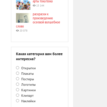
арты тока бока
15 144
раскраски к
произведению
осеевой волшебное
слово
20 078
Какая категория вам более
интересна?
Открытки
Плакаты
Постеры
Логотипы
Картинки
Клипарт
Наклейки