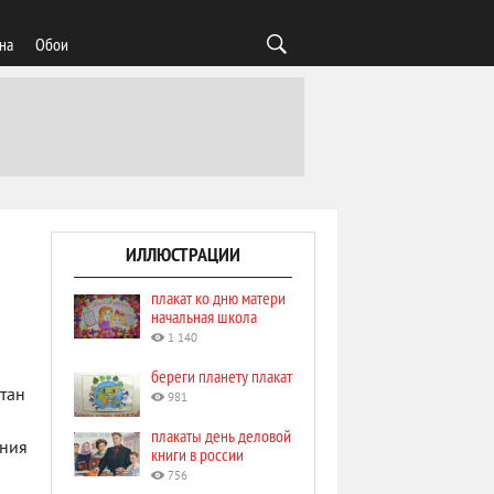
на
Обои
ИЛЛЮСТРАЦИИ
плакат ко дню матери
начальная школа
1 140
береги планету плакат
тан
981
плакаты день деловой
ения
книги в россии
756