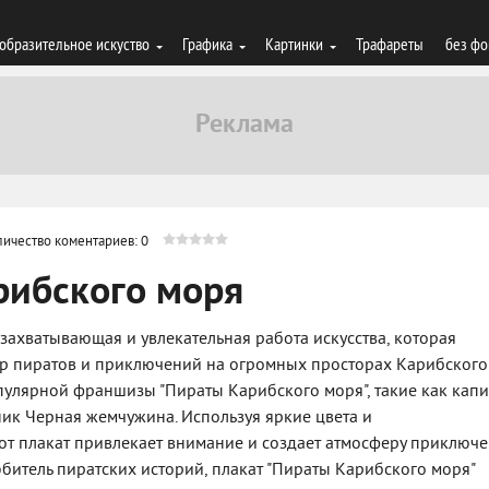
образительное искуство
Графика
Картинки
Трафареты
без фо
личество коментариев: 0
рибского моря
 захватывающая и увлекательная работа искусства, которая
ир пиратов и приключений на огромных просторах Карибского
пулярной франшизы "Пираты Карибского моря", такие как капи
ник Черная жемчужина. Используя яркие цвета и
от плакат привлекает внимание и создает атмосферу приключ
юбитель пиратских историй, плакат "Пираты Карибского моря"