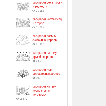
раскраски день любви
и верности
21 152
раскраски на тему сад
и огород
22 758
раскраски домики
сказочных героев
11 812
раскраски на тему
дружба народов
4 869
раскраски моя
родословная дерево
900
раскраски на тему
пословицы и
поговорки
18 650