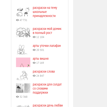
раскраски на тему
школьные
принадлежности
47 731
раскраски мой домик
в полный рост
12 104
арты уточки лалафан
20 501
арты вишня
17 169
раскраски слова
24 847
раскраски для солдат
со словами
поддержки
32 368
раскраски день любви