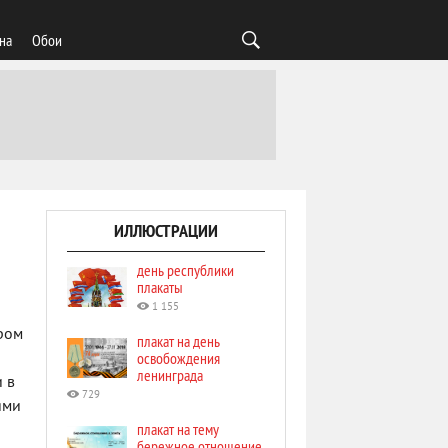
на
Обои
ИЛЛЮСТРАЦИИ
день республики
плакаты
1 155
ром
плакат на день
освобождения
ленинграда
 в
729
ями
плакат на тему
бережное отношение