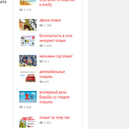
ата
к хлебу
3 224
афоня плакат
1 386
безопасность в сети
интернет плакат
3 409
мальчики год плакат
612
автомобильные
плакаты
649
всемирный день
борьбы со спидом
плакаты
2 064
плакат на тему гмо
1 901