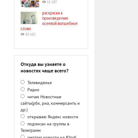
15 187
раскраски к
произведению
осеевой волшебное
слово
20 102
Откуда вы узнаете о
новостях чаще всего?
Телевиденье
Радио
читаю Новостные
сайты(рбк, риа, коммерсантъ и
др.)
открываю Яндекс новости
подписан на группы в
Телеграмм
смотрю новости на Ютуб