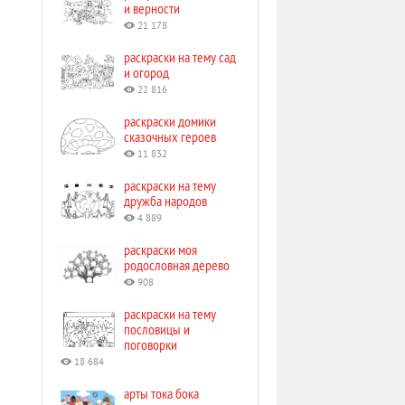
и верности
21 178
раскраски на тему сад
и огород
22 816
раскраски домики
сказочных героев
11 832
раскраски на тему
дружба народов
4 889
раскраски моя
родословная дерево
908
раскраски на тему
пословицы и
поговорки
18 684
арты тока бока