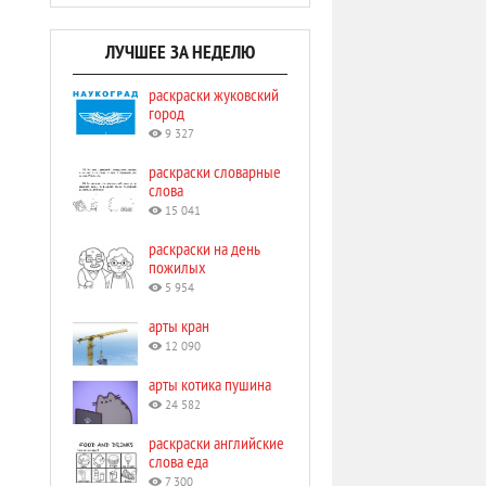
ЛУЧШЕЕ ЗА НЕДЕЛЮ
раскраски жуковский
город
9 327
раскраски словарные
слова
15 041
раскраски на день
пожилых
5 954
арты кран
12 090
арты котика пушина
24 582
раскраски английские
слова еда
7 300