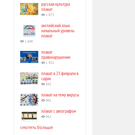
русская культура
плакат
1 873
английский язык
начальный уровень
плакат
1 649
плакат
правонарушение
1 922
плакат в 23 февраля в
садик
692
плакат на тему вирусы
902
плакат с автографом
962
смотеть больше