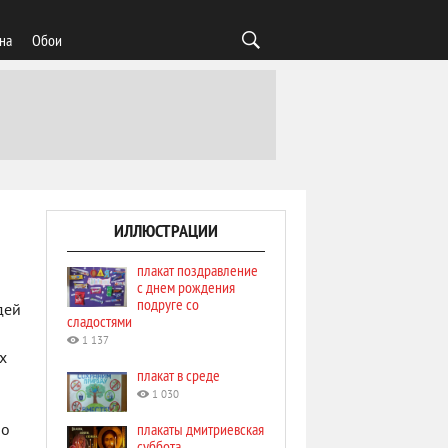
на
Обои
ИЛЛЮСТРАЦИИ
плакат поздравление
с днем рождения
подруге со
дей
сладостями
1 137
х
плакат в среде
1 030
плакаты дмитриевская
 о
суббота