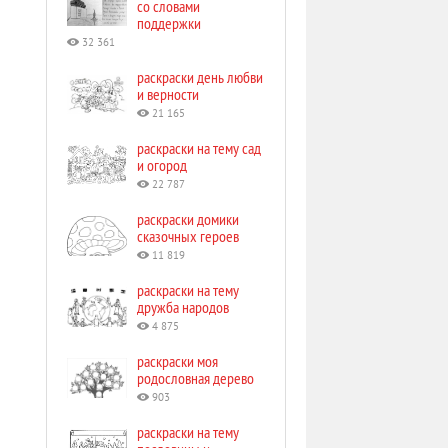
со словами
поддержки
32 361
раскраски день любви
и верности
21 165
раскраски на тему сад
и огород
22 787
раскраски домики
сказочных героев
11 819
раскраски на тему
дружба народов
4 875
раскраски моя
родословная дерево
903
раскраски на тему