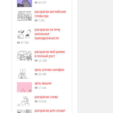
24 557
раскраски английские
слова еда
7 291
раскраски на тему
школьные
принадлежности
47 704
раскраски мой домик
в полный рост
12 100
арты уточки лалафан
20 485
арты вишня
17 164
раскраски слова
24 826
раскраски для солдат