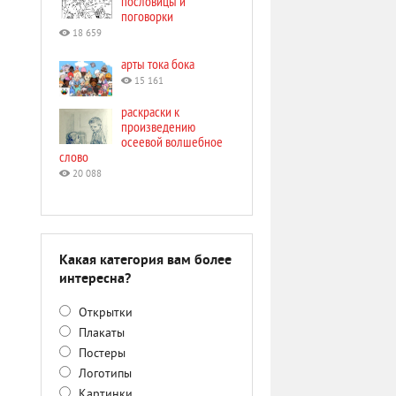
пословицы и
поговорки
18 659
арты тока бока
15 161
раскраски к
произведению
осеевой волшебное
слово
20 088
Какая категория вам более
интересна?
Открытки
Плакаты
Постеры
Логотипы
Картинки