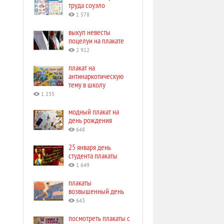
труда соуэло
1 578
выкуп невесты
поцелуи на плакате
2 912
плакат на
антинаркотическую
тему в школу
1 235
модный плакат на
день рождения
648
25 января день
студента плакаты
1 649
плакаты
возвышенный день
643
посмотреть плакаты с