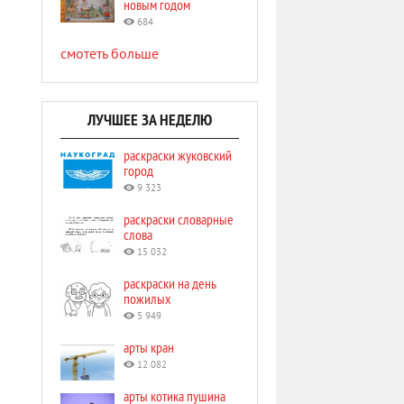
новым годом
684
смотеть больше
ЛУЧШЕЕ ЗА НЕДЕЛЮ
раскраски жуковский
город
9 323
раскраски словарные
слова
15 032
раскраски на день
пожилых
5 949
арты кран
12 082
арты котика пушина