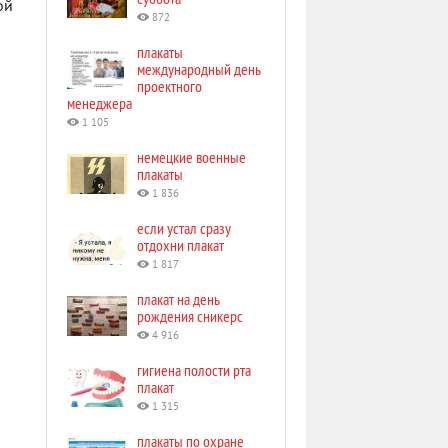
ой
872
плакаты
международный день
проектного
менеджера
1 105
немецкие военные
плакаты
1 836
если устал сразу
отдохни плакат
1 817
плакат на день
рождения сникерс
4 916
гигиена полости рта
плакат
1 315
плакаты по охране