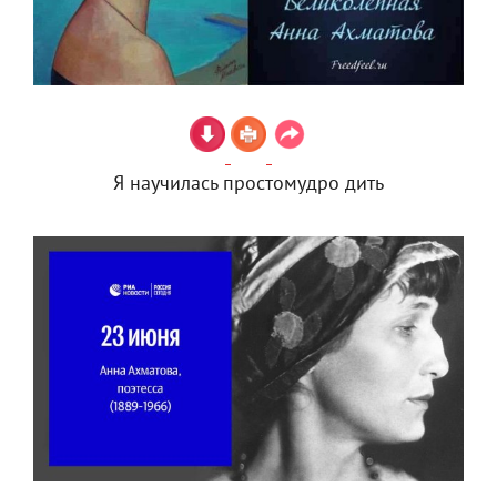
Я научилась простомудро дить