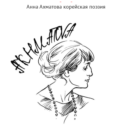
Анна Ахматова корейская поэзия