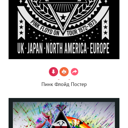
Пинк Флойд Постер