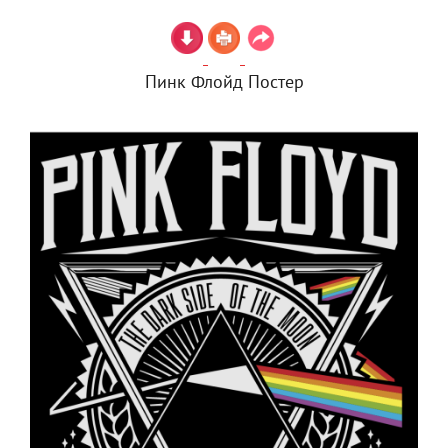
Пинк Флойд Постер