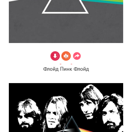
Флойд Пинк Флойд