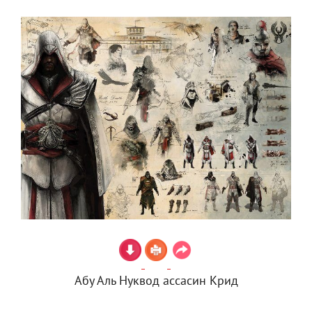
Абу Аль Нуквод ассасин Крид