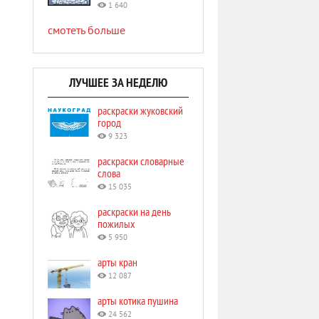
1 640
смотеть больше
ЛУЧШЕЕ ЗА НЕДЕЛЮ
раскраски жуковский
город
9 323
раскраски словарные
слова
15 035
раскраски на день
пожилых
5 950
арты кран
12 087
арты котика пушина
24 562