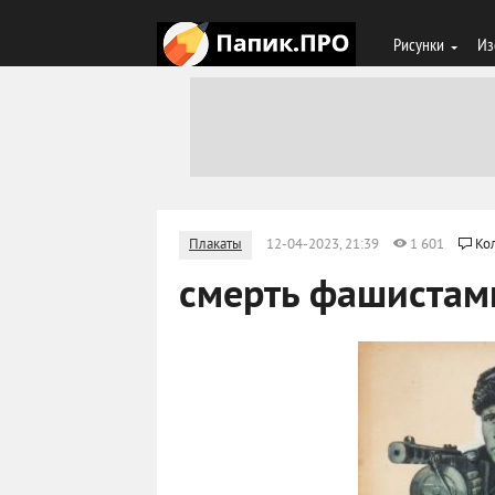
Рисунки
Из
Плакаты
12-04-2023, 21:39
1 601
Ко
смерть фашистам