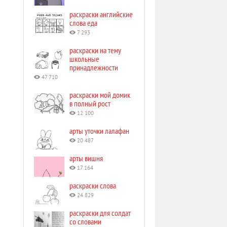
раскраски английские
слова еда
7 293
раскраски на тему
школьные
принадлежности
47 710
раскраски мой домик
в полный рост
12 100
арты уточки лалафан
20 487
арты вишня
17 164
раскраски слова
24 829
раскраски для солдат
со словами