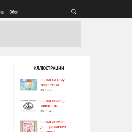
на
Обои
ИЛЛЮСТРАЦИИ
плакат на тему
энергетика
1 063
плакат помощь
животным
3 547
плакат девушке на
день рождения
девушке