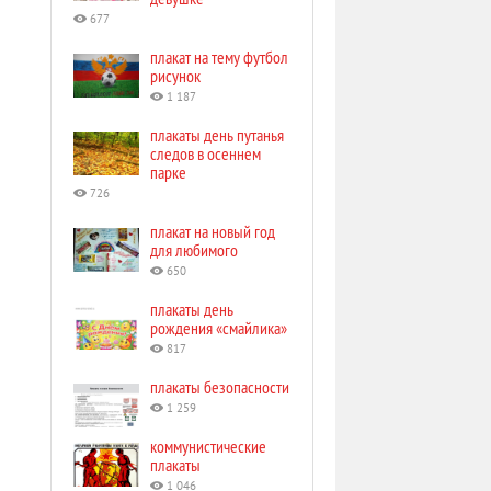
677
плакат на тему футбол
рисунок
1 187
плакаты день путанья
следов в осеннем
парке
726
плакат на новый год
для любимого
650
плакаты день
рождения «смайлика»
817
плакаты безопасности
1 259
коммунистические
плакаты
1 046