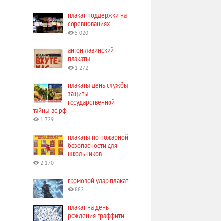
плакат поддержки на
соревнованиях
5 020
антон лавинский
плакаты
1 272
плакаты день службы
защиты
государственной
тайны вс рф
1 729
плакаты по пожарной
безопасности для
школьников
2 170
громовой удар плакат
882
плакат на день
рождения граффити