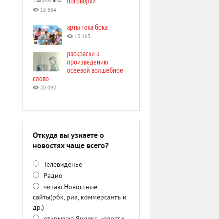
поговорки
18 664
арты тока бока
15 163
раскраски к
произведению
осеевой волшебное
слово
20 092
Откуда вы узнаете о
новостях чаще всего?
Телевиденье
Радио
читаю Новостные
сайты(рбк, риа, коммерсантъ и
др.)