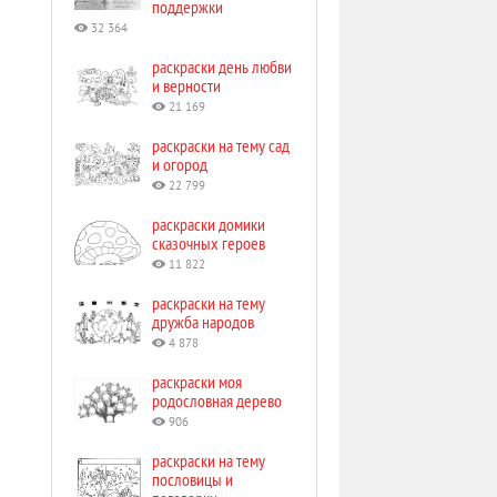
поддержки
32 364
раскраски день любви
и верности
21 169
раскраски на тему сад
и огород
22 799
раскраски домики
сказочных героев
11 822
раскраски на тему
дружба народов
4 878
раскраски моя
родословная дерево
906
раскраски на тему
пословицы и