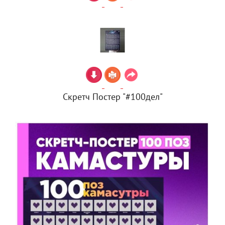
Скретч Постер "#100дел"