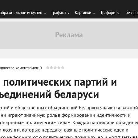
образительное искуство
Графика
Картинки
Трафареты
без фо
личество коментариев: 0
 политических партий и
ъединений беларуси
артий и общественных объединений Беларуси являются важной
 Они играют значимую роль в формировании идентичности и
конкретным политическим силам. Каждая партия или объедине
и лозунги, которые передают важные политические идеи и
ько информируют о политических позициях, но и могут вызыва