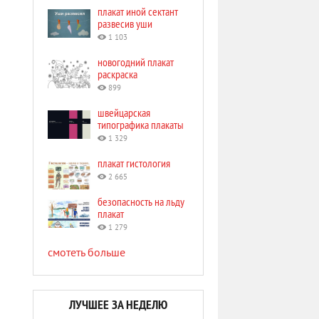
плакат иной сектант
развесив уши
1 103
новогодний плакат
раскраска
899
швейцарская
типографика плакаты
1 329
плакат гистология
2 665
безопасность на льду
плакат
1 279
смотеть больше
ЛУЧШЕЕ ЗА НЕДЕЛЮ