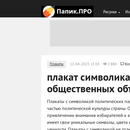
Рисунки
Из
Плакаты
12-04-2023, 15:03
2 884
Ко
плакат символика
общественных об
Плакаты с символикой политических п
частью политической культуры страны.
привлечении внимания избирателей к 
имеет свои уникальные символы, цвета 
ценности. Плакаты с символикой не тол