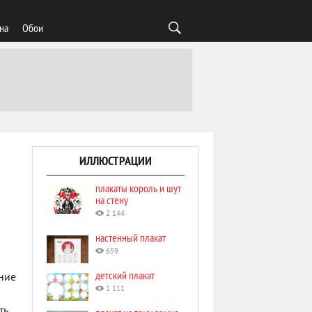
на
Обои
ИЛЛЮСТРАЦИИ
плакаты король и шут
на стену
2 144
настенный плакат
659
детский плакат
ние
1 111
ть