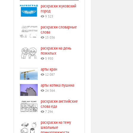
раскраски жуковский
город
9 323
раскраски словарные
слова
15 036
раскраски на день
пожилых
5 950
арты кран
12 087
арты котика пушина
24 564
раскраски английские
слова еда
7 294
раскраски на тему
школьные
принадлежности