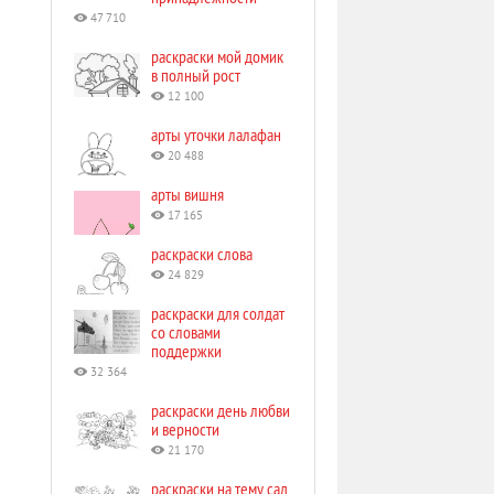
47 710
раскраски мой домик
в полный рост
12 100
арты уточки лалафан
20 488
арты вишня
17 165
раскраски слова
24 829
раскраски для солдат
со словами
поддержки
32 364
раскраски день любви
и верности
21 170
раскраски на тему сад