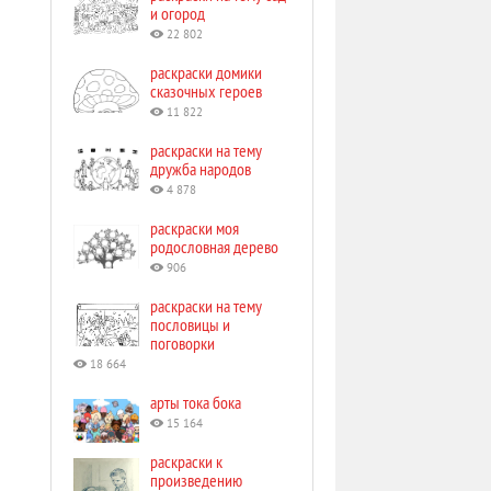
и огород
22 802
раскраски домики
сказочных героев
11 822
раскраски на тему
дружба народов
4 878
раскраски моя
родословная дерево
906
раскраски на тему
пословицы и
поговорки
18 664
арты тока бока
15 164
раскраски к
произведению