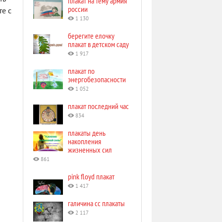
плакат на тему армия
россии
те с
1 130
берегите елочку
плакат в детском саду
1 917
плакат по
энергобезопасности
1 052
плакат последний час
834
плакаты день
накопления
жизненных сил
861
pink floyd плакат
1 417
галичина сс плакаты
2 117