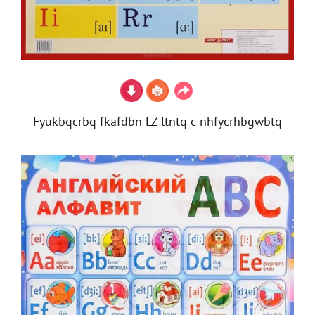
Fyukbqcrbq fkafdbn LZ ltntq c nhfycrhbgwbtq