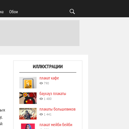
на
Обои
ИЛЛЮСТРАЦИИ
плакат кафе
790
баухауз плакаты
1 480
плакаты большевиков
ных
1 441
у,
ей
плакат мейби бейби