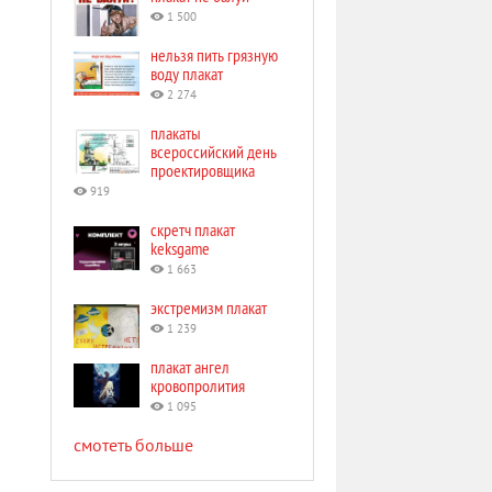
1 500
нельзя пить грязную
воду плакат
2 274
плакаты
всероссийский день
проектировщика
919
скретч плакат
keksgame
1 663
экстремизм плакат
1 239
плакат ангел
кровопролития
1 095
смотеть больше