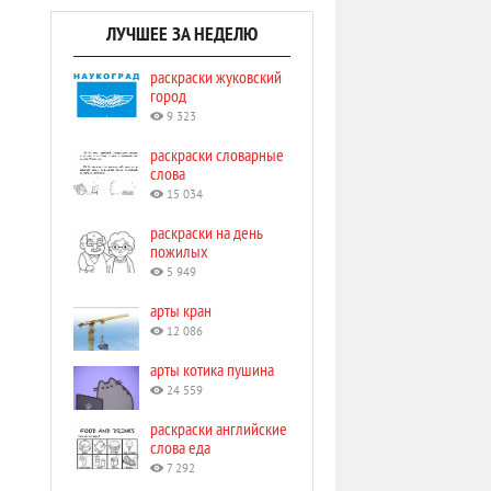
ЛУЧШЕЕ ЗА НЕДЕЛЮ
раскраски жуковский
город
9 323
раскраски словарные
слова
15 034
раскраски на день
пожилых
5 949
арты кран
12 086
арты котика пушина
24 559
раскраски английские
слова еда
7 292