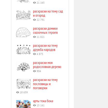
21 165
раскраски на тему сад
и огород
22 791
раскраски домики
сказочных героев
11 821
раскраски на тему
дружба народов
4 875
раскраски моя
родословная дерево
904
раскраски на тему
пословицы и
поговорки
18 659
арты тока бока
15 161