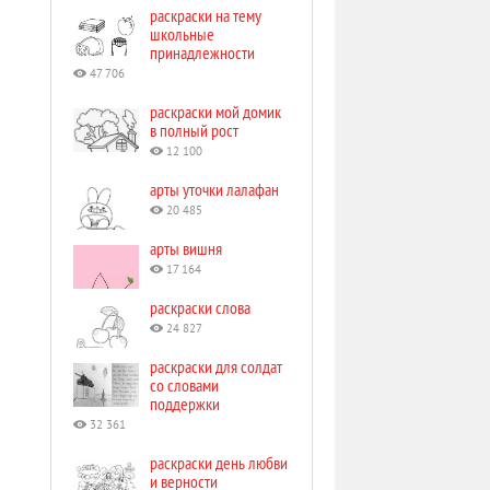
раскраски на тему
школьные
принадлежности
47 706
раскраски мой домик
в полный рост
12 100
арты уточки лалафан
20 485
арты вишня
17 164
раскраски слова
24 827
раскраски для солдат
со словами
поддержки
32 361
раскраски день любви
и верности