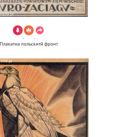
Плакатна польскитй фронт