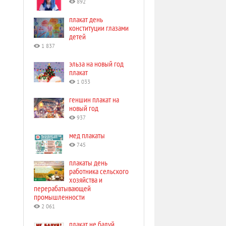
892
плакат день
конституции глазами
детей
1 837
эльза на новый год
плакат
1 033
геншин плакат на
новый год
937
мед плакаты
745
плакаты день
работника сельского
хозяйства и
перерабатывающей
промышленности
2 061
плакат не балуй