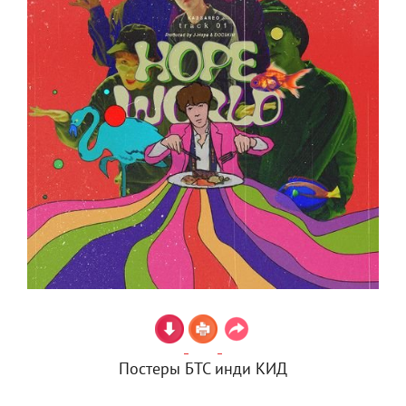
Постеры БТС инди КИД