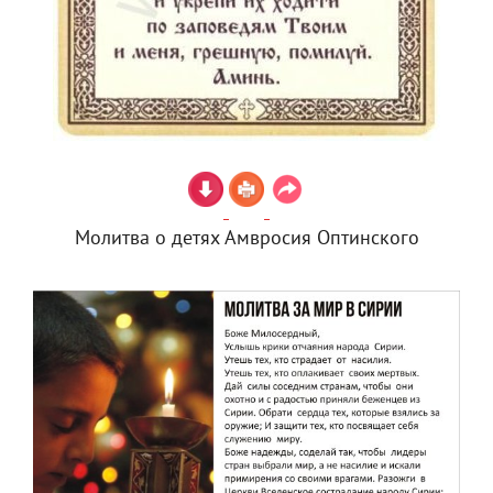
Молитва о детях Амвросия Оптинского