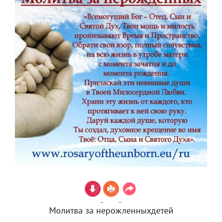
Молитва за нерожленныхдетей