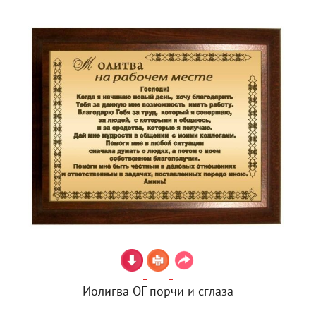
Иолигва ОГ порчи и сглаза