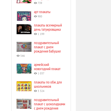
739
арт плакаты
980
плакаты всемирный
день татуировщика
1 199
поздравительный
плакат с днем
рождения бабушке
546
армейский
новогодний плакат
1 037
плакаты по обж для
школьников
3 324
поздравительный
плакат с шоколадками
с днем рождения