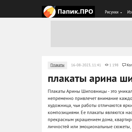
Рисунки
Из
Плакаты
16-08-2023, 11:41
1 198
Ко
плакаты арина ш
Плакаты Арины Шиповницы - это уникал
непременно привлечет внимание каждог
художница, чьи работы отличаются яр
композициями. Ее плакаты являются нас
прекрасным украшением дома, квартиры
личностей или эмоциональные сюжеты,