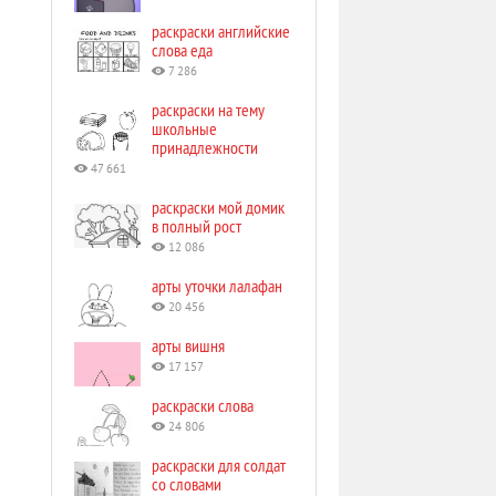
раскраски английские
слова еда
7 286
раскраски на тему
школьные
принадлежности
47 661
раскраски мой домик
в полный рост
12 086
арты уточки лалафан
20 456
арты вишня
17 157
раскраски слова
24 806
раскраски для солдат
со словами