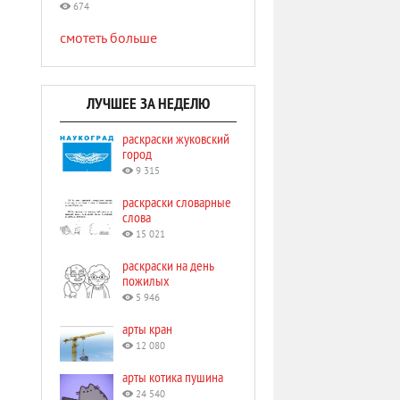
674
смотеть больше
ЛУЧШЕЕ ЗА НЕДЕЛЮ
раскраски жуковский
город
9 315
раскраски словарные
слова
15 021
раскраски на день
пожилых
5 946
арты кран
12 080
арты котика пушина
24 540