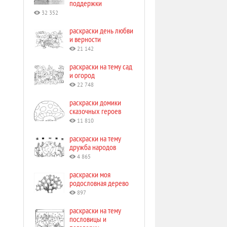
поддержки
32 352
раскраски день любви
и верности
21 142
раскраски на тему сад
и огород
22 748
раскраски домики
сказочных героев
11 810
раскраски на тему
дружба народов
4 865
раскраски моя
родословная дерево
897
раскраски на тему
пословицы и