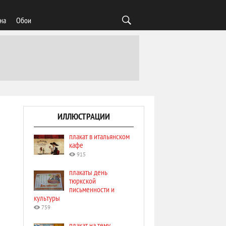
на
Обои
ИЛЛЮСТРАЦИИ
плакат в итальянском
кафе
915
плакаты день
тюркской
письменности и
культуры
759
плакат на тему