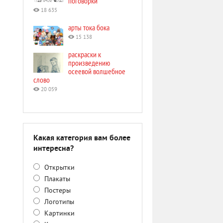
поговорки
18 635
арты тока бока
15 138
раскраски к
произведению
осеевой волшебное
слово
20 059
Какая категория вам более
интересна?
Открытки
Плакаты
Постеры
Логотипы
Картинки