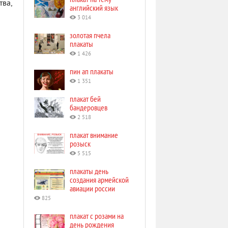
тва,
английский язык
3 014
золотая пчела
плакаты
1 426
пин ап плакаты
1 351
плакат бей
бандеровцев
2 518
плакат внимание
розыск
5 515
плакаты день
создания армейской
авиации россии
825
плакат с розами на
день рождения