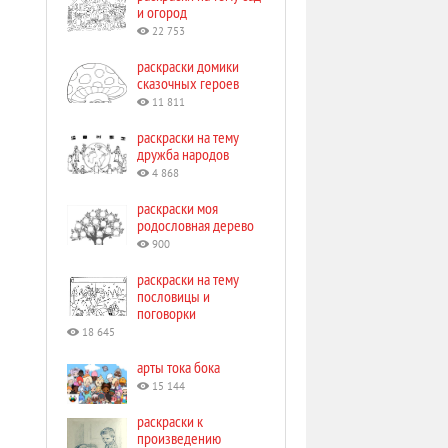
и огород
22 753
раскраски домики
сказочных героев
11 811
раскраски на тему
дружба народов
4 868
раскраски моя
родословная дерево
900
раскраски на тему
пословицы и
поговорки
18 645
арты тока бока
15 144
раскраски к
произведению