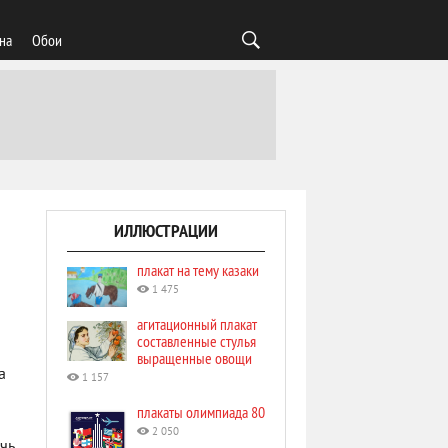
на
Обои
ИЛЛЮСТРАЦИИ
плакат на тему казаки
1 475
агитационный плакат
составленные стулья
выращенные овощи
а
1 157
плакаты олимпиада 80
2 050
чь