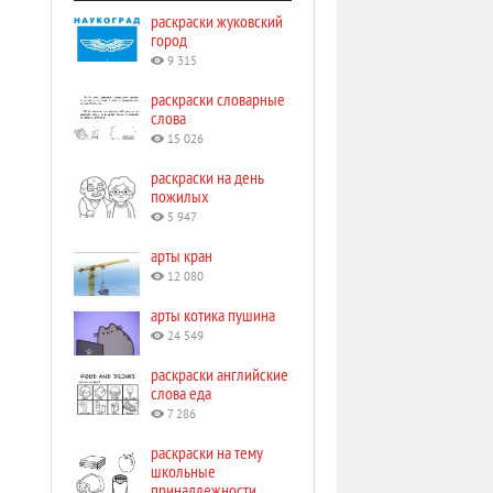
раскраски жуковский
город
9 315
раскраски словарные
слова
15 026
раскраски на день
пожилых
5 947
арты кран
12 080
арты котика пушина
24 549
раскраски английские
слова еда
7 286
раскраски на тему
школьные
принадлежности