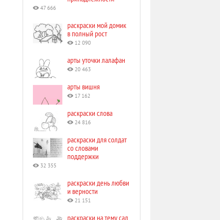
47 666
раскраски мой домик
в полный рост
12 090
арты уточки лалафан
20 463
арты вишня
17 162
раскраски слова
24 816
раскраски для солдат
со словами
поддержки
32 355
раскраски день любви
и верности
21 151
раскраски на тему сад