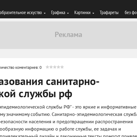
образительное искуство
Графика
Картинки
Трафареты
без фо
личество коментариев: 0
азования санитарно-
кой службы рф
эпидемиологической службы РФ" - это яркие и информативные
ому значимому событию. Санитарно-эпидемиологическая служб
безопасности населения и предотвращении распространения
нообразную информацию о работе службы, ее задачах и
привлекательный дизайн и лаконичные тексты помогут привле