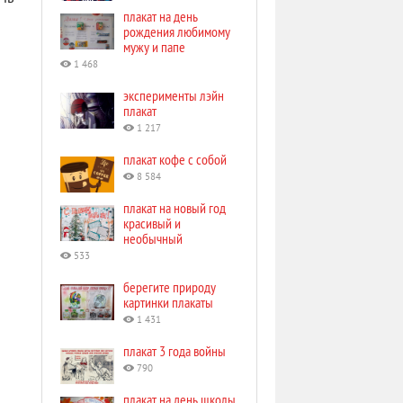
плакат на день
рождения любимому
мужу и папе
1 468
эксперименты лэйн
плакат
1 217
плакат кофе с собой
8 584
плакат на новый год
красивый и
необычный
533
берегите природу
картинки плакаты
1 431
плакат 3 года войны
790
плакат на день школы