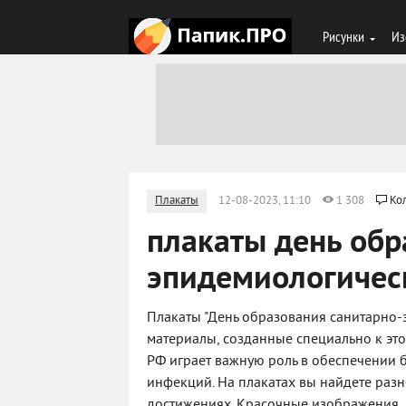
Рисунки
Из
Плакаты
12-08-2023, 11:10
1 308
Ко
плакаты день обр
эпидемиологичес
Плакаты "День образования санитарно-
материалы, созданные специально к эт
РФ играет важную роль в обеспечении 
инфекций. На плакатах вы найдете раз
достижениях. Красочные изображения, 