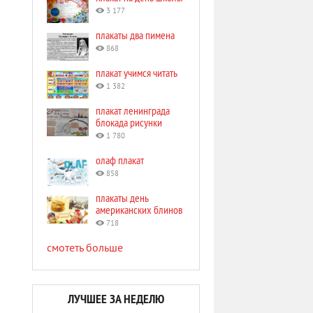
3 177
плакаты два пимена
868
плакат учимся читать
1 382
плакат ленинграда
блокада рисунки
1 780
олаф плакат
858
плакаты день
американских блинов
718
смотеть больше
ЛУЧШЕЕ ЗА НЕДЕЛЮ