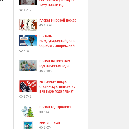
тему новый год
1 247
плакат мировой пожар
1 239
плакаты
международный день
борьбы с анорексией
778
плакат на тему нам
нужна чистая вода
2 188
выполним новую
сталинскую пятилетку
в четыре года плакат
1 741
плакат год кролика
614
венти плакат
1 074