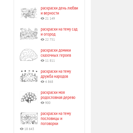
раскраски день любви
и верности
21 149
раскраски на тему сад
и огород
22 751
раскраски домики
сказочных героев
11 811
раскраски на тему
дружба народов
4 868
раскраски моя
родословная дерево
900
раскраски на тему
пословицы и
поговорки
18 643