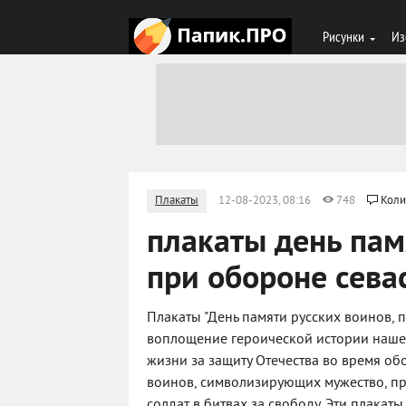
Рисунки
Из
Плакаты
12-08-2023, 08:16
748
Коли
плакаты день пам
при обороне сева
Плакаты "День памяти русских воинов, 
воплощение героической истории нашей 
жизни за защиту Отечества во время об
воинов, символизирующих мужество, пр
солдат в битвах за свободу. Эти плака