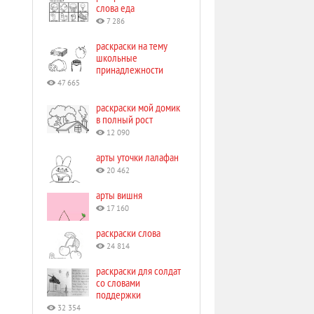
слова еда
7 286
раскраски на тему
школьные
принадлежности
47 665
раскраски мой домик
в полный рост
12 090
арты уточки лалафан
20 462
арты вишня
17 160
раскраски слова
24 814
раскраски для солдат
со словами
поддержки
32 354