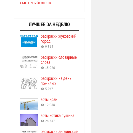
смотеть больше
ЛУЧШЕЕ ЗА НЕДЕЛЮ
раскраски жуковский
город
9 315
раскраски словарные
слова
15 026
раскраски на день
пожилых
5 947
арты кран
12 080
арты котика пушина
24 547
раскраски английские