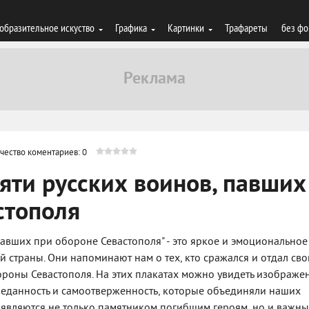
образительное искуство
Графика
Картинки
Трафареты
без фо
чество коментариев: 0
яти русских воинов, павших
стополя
павших при обороне Севастополя" - это яркое и эмоциональное
страны. Они напоминают нам о тех, кто сражался и отдал сво
ороны Севастополя. На этих плакатах можно увидеть изображе
еданность и самоотверженность, которые объединяли наших
ты являются не только памятником погибшим героям, но и важн