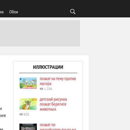
на
Обои
ИЛЛЮСТРАЦИИ
плакат на тему против
мусора
1 234
детский рисунок
плакат берегите
и
животных
825
ния
плакат по
английскому языку на
ым