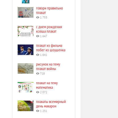
говори правильно
плакат
1 753
с днем рождения
ксюша плакат
1 647
плакат из фильма
побег из шоушенка
1 641
рисунок на тему
плакат войны
718
плакат на тему
математика
2 072
плакаты всемирный
день макарон
1 251