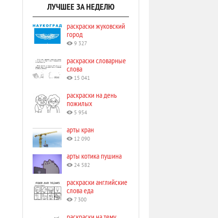
ЛУЧШЕЕ ЗА НЕДЕЛЮ
раскраски жуковский
город
9 327
раскраски словарные
слова
15 041
раскраски на день
пожилых
5 954
арты кран
12 090
арты котика пушина
24 582
раскраски английские
слова еда
7 300
раскраски на тему