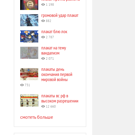
1 198
громовой удар плакат
882
плакат блю лок
2 787
плакат на тему
вандализм
2 071
плакаты день
окончания первой
мировой войны
731
плакаты вс рф в
высоком разрешении
12 660
смотеть больше