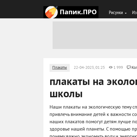
Рисунки
Из
Плакаты
22-04-2023, 01:25
1 999
Ко
плакаты на эколо
школы
Наши плакаты на экологическую тему с
привлечь внимание детей к важности 
наших плакатов помогут детям лучше пон
здоровье нашей планеты. С помощью пр
почему важно экономить воду и энерги