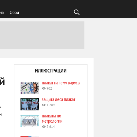
на
Обои
ИЛЛЮСТРАЦИИ
й
плакат на тему вирусы
902
защита леса плакат
1 209
о
и
плакаты по
метрологии
2 614