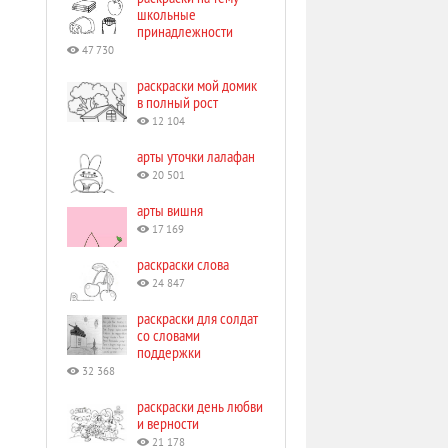
школьные
принадлежности
47 730
раскраски мой домик
в полный рост
12 104
арты уточки лалафан
20 501
арты вишня
17 169
раскраски слова
24 847
раскраски для солдат
со словами
поддержки
32 368
раскраски день любви
и верности
21 178