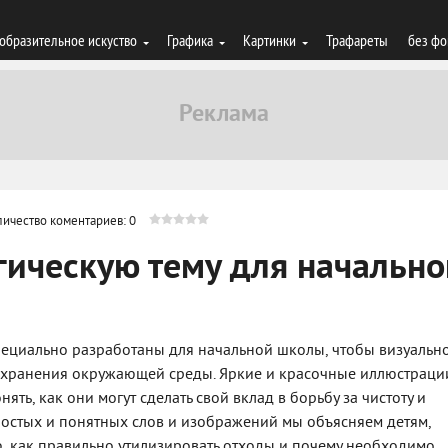
образительное искуство
Графика
Картинки
Трафареты
без фо
личество коментариев: 0
гическую тему для начально
пециально разработаны для начальной школы, чтобы визуальн
сохранения окружающей среды. Яркие и красочные иллюстраци
ять, как они могут сделать свой вклад в борьбу за чистоту и
остых и понятных слов и изображений мы объясняем детям,
ю, как правильно утилизировать отходы и почему необходимо