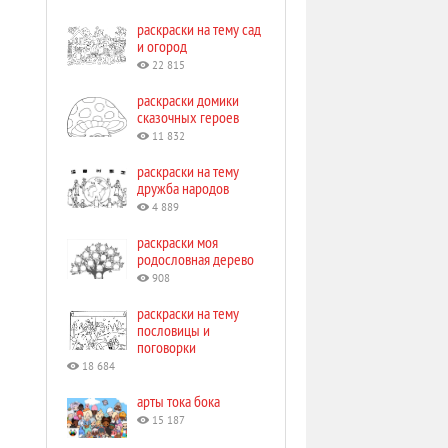
раскраски на тему сад
и огород
22 815
раскраски домики
сказочных героев
11 832
раскраски на тему
дружба народов
4 889
раскраски моя
родословная дерево
908
раскраски на тему
пословицы и
поговорки
18 684
арты тока бока
15 187