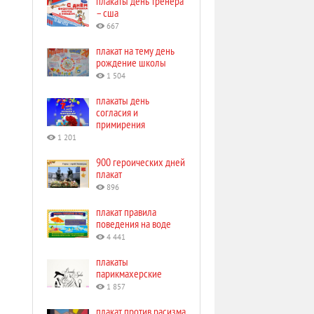
плакаты день тренера
– сша
667
плакат на тему день
рождение школы
1 504
плакаты день
согласия и
примирения
1 201
900 героических дней
плакат
896
плакат правила
поведения на воде
4 441
плакаты
парикмахерские
1 857
плакат против расизма