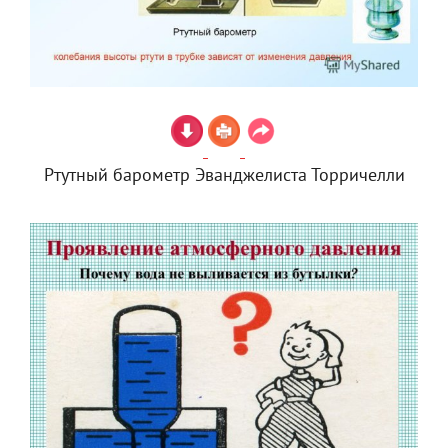
Ртутный барометр Эванджелиста Торричелли