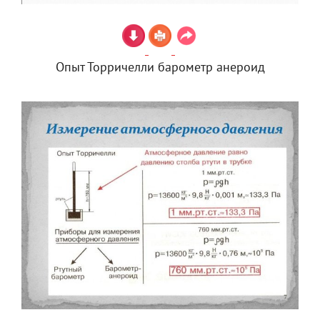
Опыт Торричелли барометр анероид