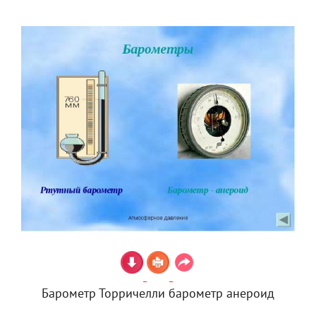
Барометр Торричелли барометр анероид