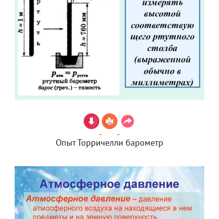
Опыт Торричелли барометр