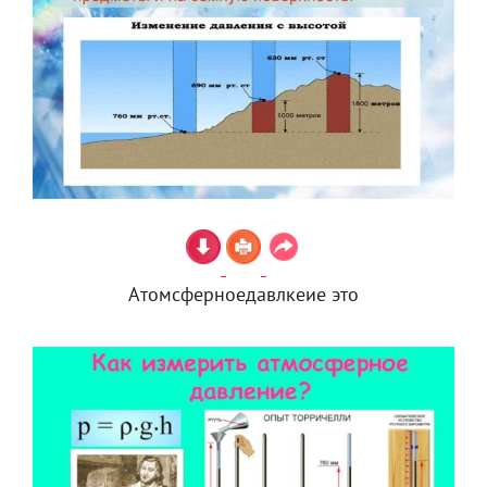
Атомсферноедавлкеие это