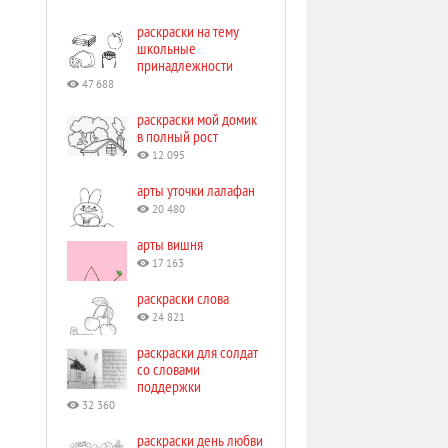
раскраски на тему
школьные
принадлежности
47 688
раскраски мой домик
в полный рост
12 095
арты уточки лалафан
20 480
арты вишня
17 163
раскраски слова
24 821
раскраски для солдат
со словами
поддержки
32 360
раскраски день любви