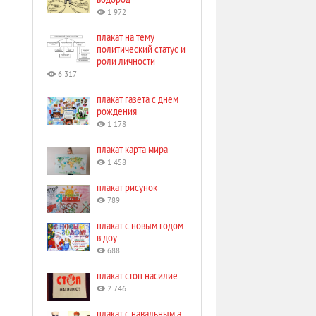
1 972
плакат на тему
политический статус и
роли личности
6 317
плакат газета с днем
рождения
1 178
плакат карта мира
1 458
плакат рисунок
789
плакат с новым годом
в доу
688
плакат стоп насилие
2 746
плакат с навальным а