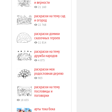
и верности
21 160
раскраски на тему сад
и огород
22 768
раскраски домики
сказочных героев
11 814
раскраски на тему
дружба народов
4 875
раскраски моя
родословная дерево
903
раскраски на тему
пословицы и
поговорки
18 655
арты тока бока