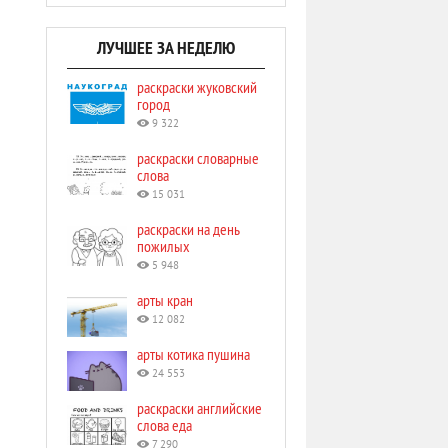
ЛУЧШЕЕ ЗА НЕДЕЛЮ
раскраски жуковский
город
9 322
раскраски словарные
слова
15 031
раскраски на день
пожилых
5 948
арты кран
12 082
арты котика пушина
24 553
раскраски английские
слова еда
7 290