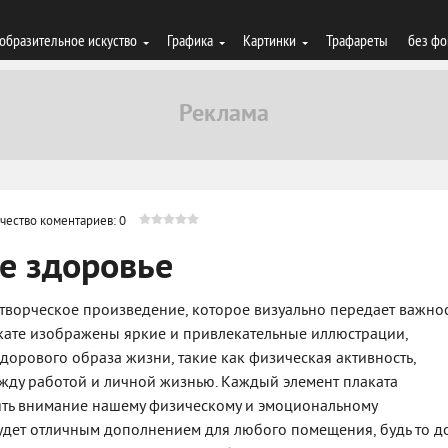
образительное искуство
Графика
Картинки
Трафареты
без фо
чество коментариев: 0
ое здоровье
е творческое произведение, которое визуально передает важнос
акате изображены яркие и привлекательные иллюстрации,
орового образа жизни, такие как физическая активность,
ежду работой и личной жизнью. Каждый элемент плаката
ять внимание нашему физическому и эмоциональному
будет отличным дополнением для любого помещения, будь то д