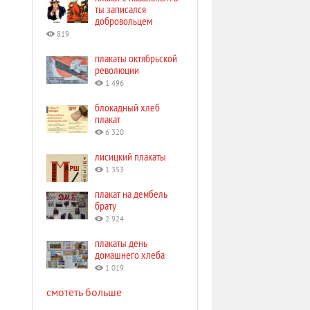
ты записался
добровольцем
819
плакаты октябрьской
революции
1 496
блокадный хлеб
плакат
6 320
лисицкий плакаты
1 353
плакат на дембель
брату
2 924
плакаты день
домашнего хлеба
1 019
смотеть больше