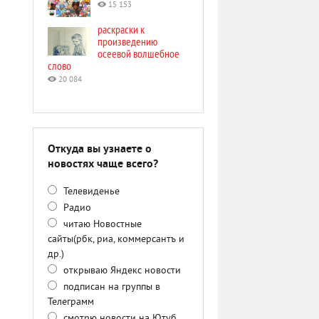
15 153
раскраски к
произведению
осеевой волшебное
слово
20 084
Откуда вы узнаете о
новостях чаще всего?
Телевиденье
Радио
читаю Новостные
сайты(рбк, риа, коммерсантъ и
др.)
открываю Яндекс новости
подписан на группы в
Телеграмм
смотрю новости на Ютуб