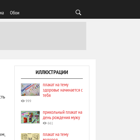
на
Обои
ИЛЛЮСТРАЦИИ
плакат на тему
здоровье начинается с
тебя
ть
999
прикольный плакат на
день рождения мужу
661
плакат на тему
ом,
водород