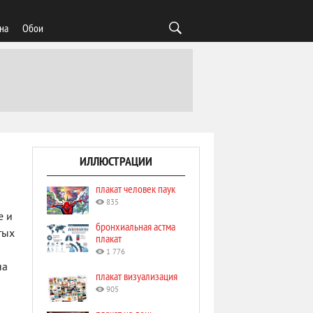
на
Обои
ИЛЛЮСТРАЦИИ
плакат человек паук
835
е и
бронхиальная астма
тых
плакат
1 776
на
плакат визуализация
905