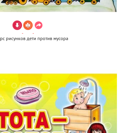
рс рисунков дети против мусора