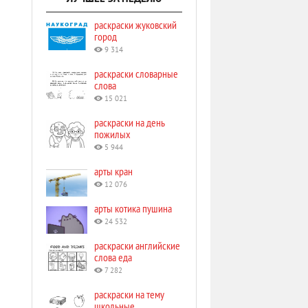
раскраски жуковский
город
9 314
раскраски словарные
слова
15 021
раскраски на день
пожилых
5 944
арты кран
12 076
арты котика пушина
24 532
раскраски английские
слова еда
7 282
раскраски на тему
школьные