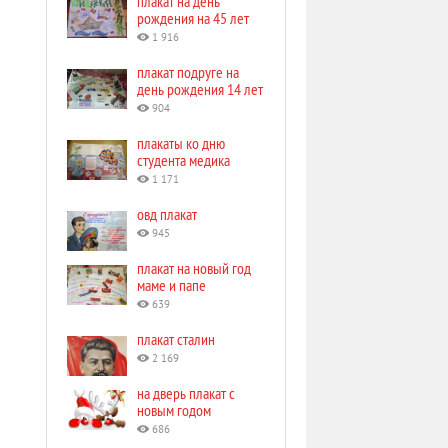
плакат на день
рождения на 45 лет
1 916
плакат подруге на
день рождения 14 лет
904
плакаты ко дню
студента медика
1 171
овд плакат
945
плакат на новый год
маме и папе
639
плакат сталин
2 169
на дверь плакат с
новым годом
686