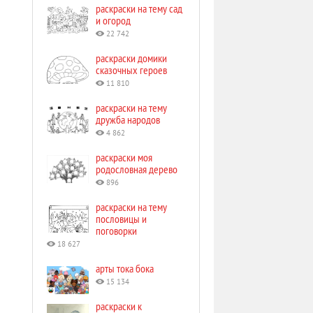
раскраски на тему сад
и огород
22 742
раскраски домики
сказочных героев
11 810
раскраски на тему
дружба народов
4 862
раскраски моя
родословная дерево
896
раскраски на тему
пословицы и
поговорки
18 627
арты тока бока
15 134
раскраски к