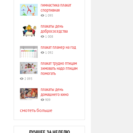
гимнастика плакат
спортивная
1 095
плакаты день
добрососедства
1 008
плакат планер на год
1 092
плакат трудно птицам
зимовать надо птицам
помогать
2 093
плакаты день
домашнего кино
909
смотеть больше
ЛУЧШЕЕ ЗА НЕДЕЛЮ