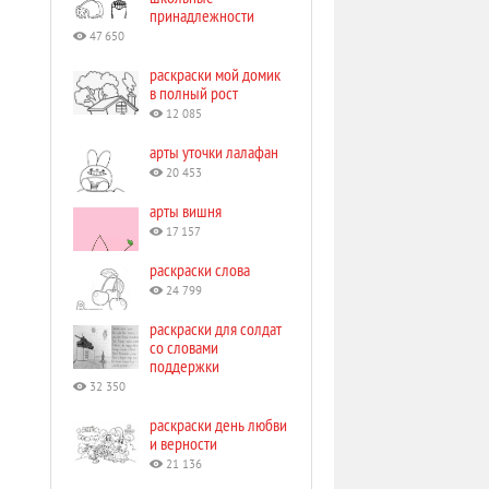
принадлежности
47 650
раскраски мой домик
в полный рост
12 085
арты уточки лалафан
20 453
арты вишня
17 157
раскраски слова
24 799
раскраски для солдат
со словами
поддержки
32 350
раскраски день любви
и верности
21 136