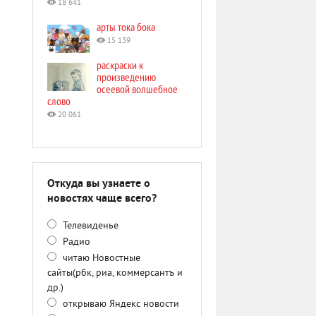
18 641
арты тока бока
15 139
раскраски к
произведению
осеевой волшебное
слово
20 061
Откуда вы узнаете о
новостях чаще всего?
Телевиденье
Радио
читаю Новостные
сайты(рбк, риа, коммерсантъ и
др.)
открываю Яндекс новости