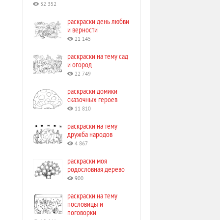
32 352
раскраски день любви
и верности
21 145
раскраски на тему сад
и огород
22 749
раскраски домики
сказочных героев
11 810
раскраски на тему
дружба народов
4 867
раскраски моя
родословная дерево
900
раскраски на тему
пословицы и
поговорки