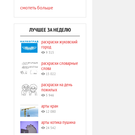
смотеть больше
ЛУЧШЕЕ ЗА НЕДЕЛЮ
раскраски жуковский
город
9 315
раскраски словарные
слова
15 022
раскраски на день
пожилых
5 946
арты кран
12 080
арты котика пушина
24 542