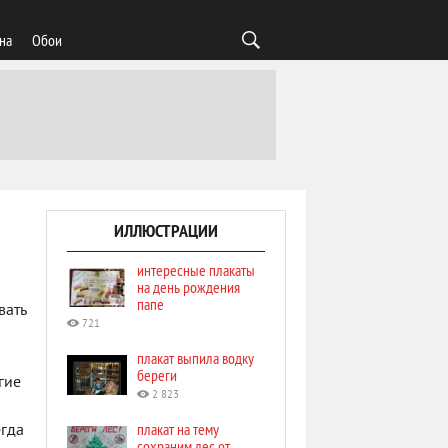
на
Обои
ИЛЛЮСТРАЦИИ
интересные плакаты
на день рождения
папе
вать
721
плакат выпила водку
береги
гие
2 823
плакат на тему
егда
сохраним лес от