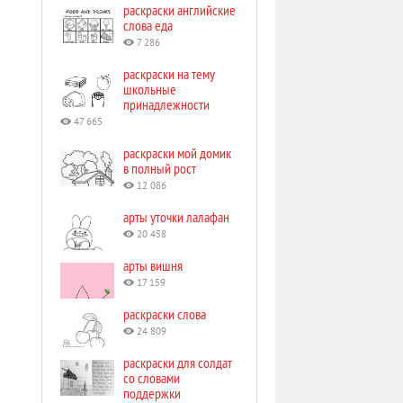
раскраски английские
слова еда
7 286
раскраски на тему
школьные
принадлежности
47 665
раскраски мой домик
в полный рост
12 086
арты уточки лалафан
20 458
арты вишня
17 159
раскраски слова
24 809
раскраски для солдат
со словами
поддержки