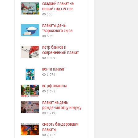
сладкий плакат на
новый год сестре
530
плакаты день
творожного сыра
603
петр банков и
современный плакат
1 509
венти плакат
1 074
вс рф плакаты
1 693
плакат на день
рождения отцу и мужу
1 219
смерть бандеровцам
плакаты
2 157