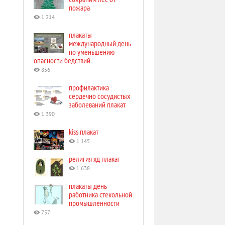
пожара
1 214
плакаты
международный день
по уменьшению
опасности бедствий
856
профилактика
сердечно сосудистых
заболеваний плакат
1 390
kiss плакат
1 145
религия яд плакат
1 638
плакаты день
работника стекольной
промышленности
757