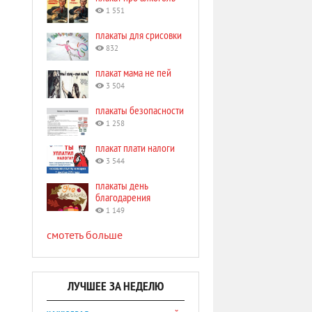
1 551
плакаты для срисовки
832
плакат мама не пей
3 504
плакаты безопасности
1 258
плакат плати налоги
3 544
плакаты день
благодарения
1 149
смотеть больше
ЛУЧШЕЕ ЗА НЕДЕЛЮ