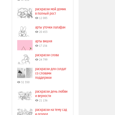
47 650
раскраски мой домик
в полный рост
12 085
арты уточки лалафан
20 453
арты вишня
17 156
раскраски слова
24 799
раскраски для солдат
со словами
поддержки
32 350
раскраски день любви
и верности
21 136
раскраски на тему сад
и огород