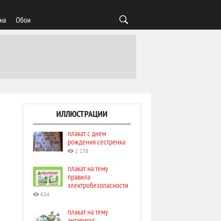
на
Обои
ИЛЛЮСТРАЦИИ
плакат с днем
рождения сестренка
2 238
плакат на тему
правила
электробезопасности
634
плакат на тему
антивирус