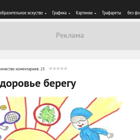
образительное искуство
Графика
Картинки
Трафареты
без фо
личество коментариев: 23
здоровье берегу