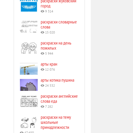
раскраски жуковский
город
9 314
раскраски словарные
слова
15 020
раскраски на день
пожилых
5 944
арты кран
12 076
арты котика пушина
24 532
раскраски английские
слова еда
7 282
раскраски на тему
школьные
принадлежности