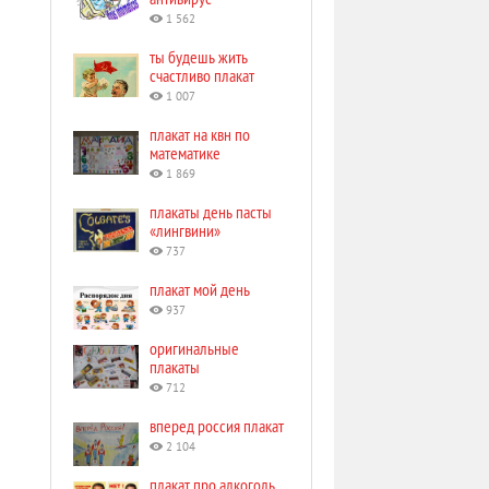
1 562
ты будешь жить
счастливо плакат
1 007
плакат на квн по
математике
1 869
плакаты день пасты
«лингвини»
737
плакат мой день
937
оригинальные
плакаты
712
вперед россия плакат
2 104
плакат про алкоголь