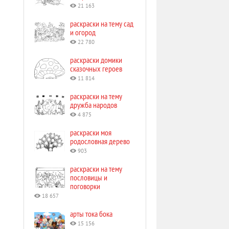
21 163
раскраски на тему сад
и огород
22 780
раскраски домики
сказочных героев
11 814
раскраски на тему
дружба народов
4 875
раскраски моя
родословная дерево
903
раскраски на тему
пословицы и
поговорки
18 657
арты тока бока
15 156