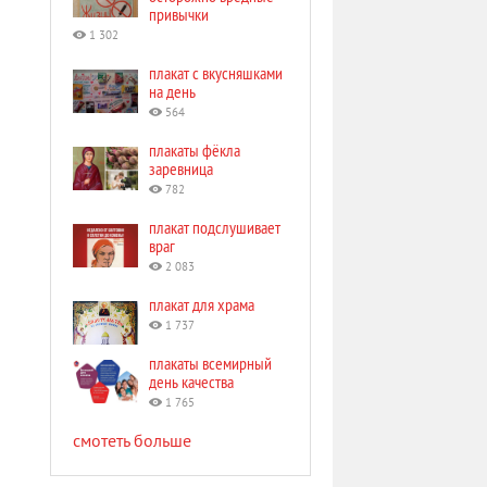
привычки
1 302
плакат с вкусняшками
на день
564
плакаты фёкла
заревница
782
плакат подслушивает
враг
2 083
плакат для храма
1 737
плакаты всемирный
день качества
1 765
смотеть больше