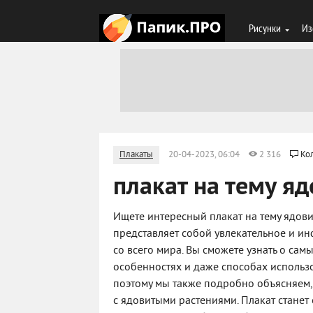
Рисунки
Из
Плакаты
20-04-2023, 06:04
2 316
Ко
плакат на тему я
Ищете интересный плакат на тему ядови
представляет собой увлекательное и 
со всего мира. Вы сможете узнать о сам
особенностях и даже способах использо
поэтому мы также подробно объясняем
с ядовитыми растениями. Плакат стане