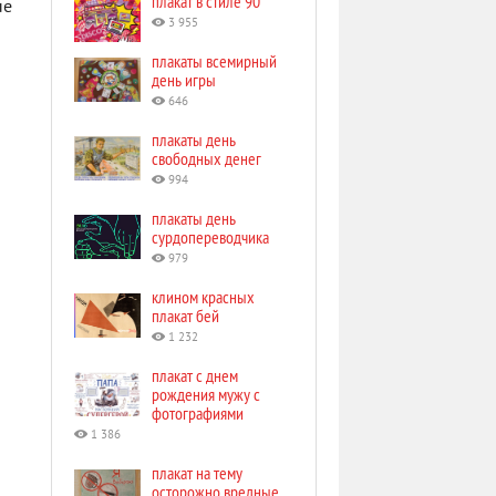
плакат в стиле 90
ые
3 955
плакаты всемирный
день игры
646
плакаты день
свободных денег
994
плакаты день
сурдопереводчика
979
клином красных
плакат бей
1 232
плакат с днем
рождения мужу с
фотографиями
1 386
плакат на тему
осторожно вредные