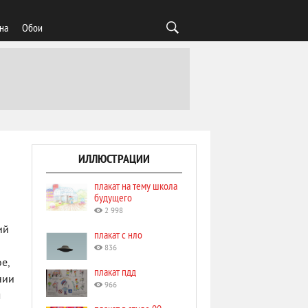
на
Обои
ИЛЛЮСТРАЦИИ
плакат на тему школа
будущего
2 998
ий
плакат с нло
836
е,
плакат пдд
нии
966
м