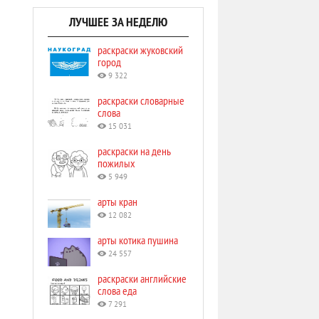
ЛУЧШЕЕ ЗА НЕДЕЛЮ
раскраски жуковский
город
9 322
раскраски словарные
слова
15 031
раскраски на день
пожилых
5 949
арты кран
12 082
арты котика пушина
24 557
раскраски английские
слова еда
7 291