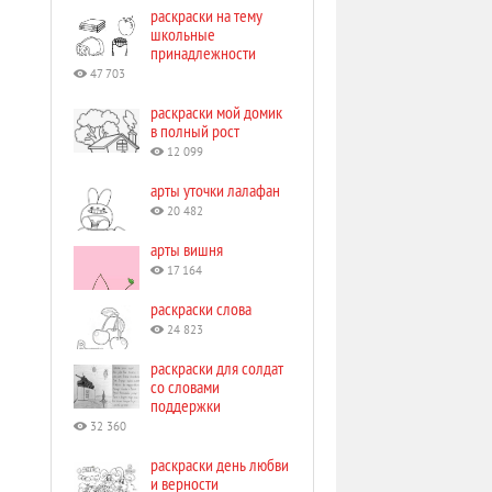
раскраски на тему
школьные
принадлежности
47 703
раскраски мой домик
в полный рост
12 099
арты уточки лалафан
20 482
арты вишня
17 164
раскраски слова
24 823
раскраски для солдат
со словами
поддержки
32 360
раскраски день любви
и верности