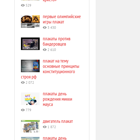
529
первые олимпийские
игры плакат
3 430
плакаты против
бандеровцев
2 610
плакат на тему
основные принципы
конституционного
строя рф
2 072
плакаты день
рождения микки
мауса
779
двигатель плакат
1 872
плакаты день