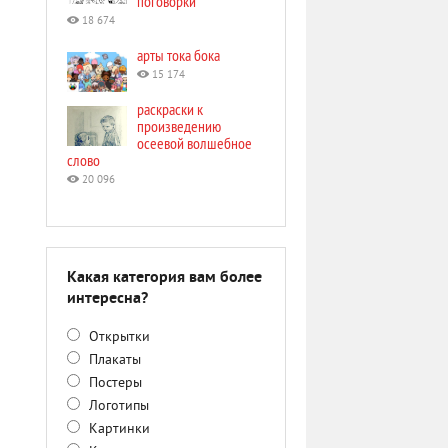
поговорки
18 674
арты тока бока
15 174
раскраски к
произведению
осеевой волшебное
слово
20 096
Какая категория вам более
интересна?
Открытки
Плакаты
Постеры
Логотипы
Картинки