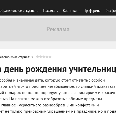
образительное искуство
Графика
Картинки
Трафареты
без фо
чество коментариев: 0
а день рождения учительни
собая и значимая дата, которую стоит отметить с особой
арить ей что-то поистине незабываемое, то сладкий плакат ста
ый подарок не только порадует учителя своим ярким и красоч
остью. На плакате можно изобразить любимые предметы
а главное - украсить его разнообразными конфетами и
дет не только прекрасным украшением на празднике, но и под