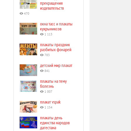
прекращения
издевательств
470
окна тасс и плакаты
кукрыниксов
1 113
плакаты праздник
разбитых фонарей
783
детский мир плакат
841
плакаты на тему
болезнь
1 007
плакат vspak
1 154
плакаты день
единства народов
дагестана