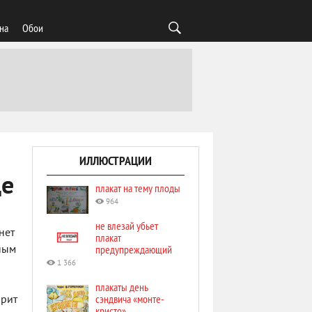
на
Обои
ИЛЛЮСТРАЦИИ
це
плакат на тему плоды
964
не влезай убьет
нет
плакат
предупреждающий
ным
1 366
плакаты день
сэндвича «монте-
арит
кристо»