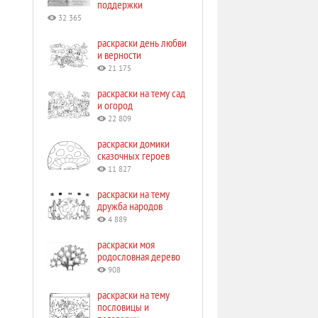
поддержки
32 365
раскраски день любви
и верности
21 175
раскраски на тему сад
и огород
22 809
раскраски домики
сказочных героев
11 827
раскраски на тему
дружба народов
4 889
раскраски моя
родословная дерево
908
раскраски на тему
пословицы и