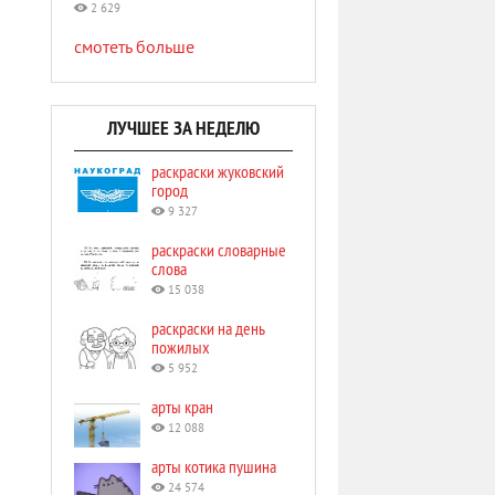
2 629
смотеть больше
ЛУЧШЕЕ ЗА НЕДЕЛЮ
раскраски жуковский
город
9 327
раскраски словарные
слова
15 038
раскраски на день
пожилых
5 952
арты кран
12 088
арты котика пушина
24 574