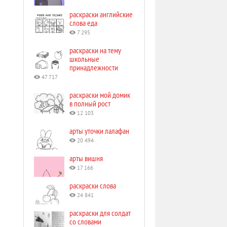
раскраски английские
слова еда
7 295
раскраски на тему
школьные
принадлежности
47 717
раскраски мой домик
в полный рост
12 103
арты уточки лалафан
20 494
арты вишня
17 166
раскраски слова
24 841
раскраски для солдат
со словами