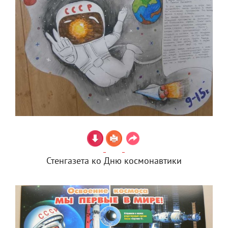
Стенгазета ко Дню космонавтики