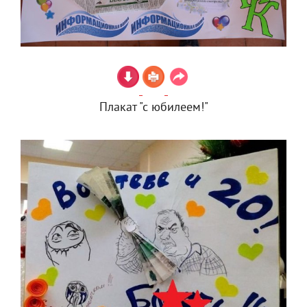
Плакат "с юбилеем!"