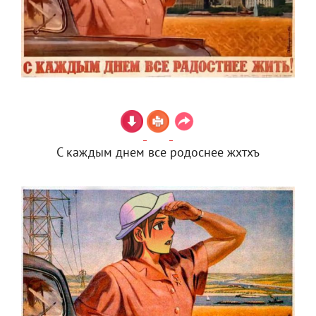
С каждым днем все родоснее жхтхъ