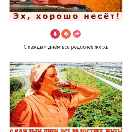
С каждым днем все родоснее жхтхъ