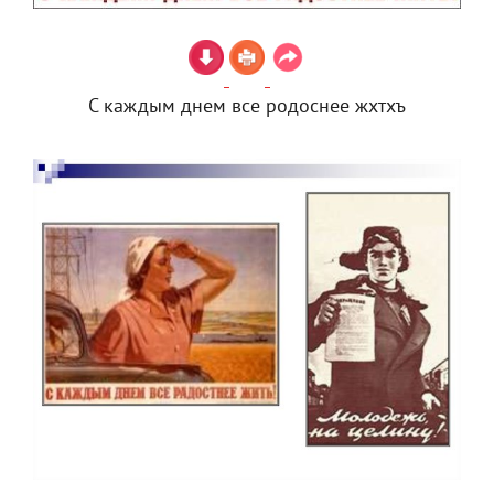
С каждым днем все родоснее жхтхъ