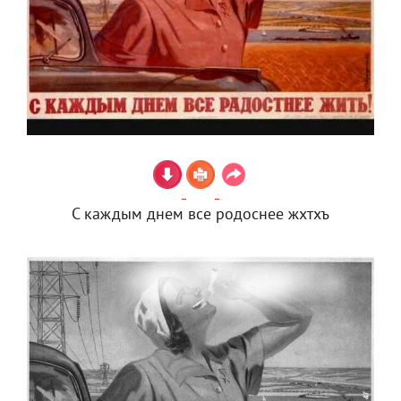
С каждым днем все родоснее жхтхъ