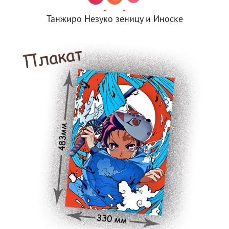
Танжиро Незуко зеницу и Иноске