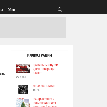
на
Обои
ИЛЛЮСТРАЦИИ
правильным путем
идете товарищи
плакат
ять
3 181
металика плакат
747
поздравление с
новым годом для
родителей плакат