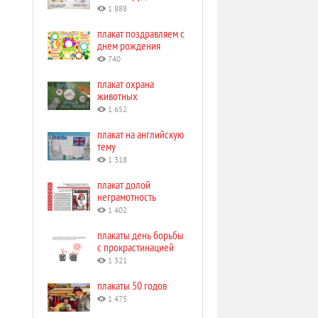
1 888
плакат поздравляем с
днем рождения
740
плакат охрана
животных
1 652
плакат на английскую
тему
1 318
плакат долой
неграмотность
1 402
плакаты день борьбы
с прокрастинацией
1 321
плакаты 50 годов
1 475