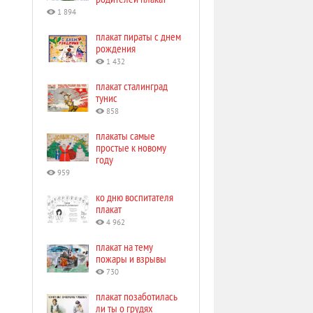
1 894
плакат пираты с днем
рождения
1 432
плакат сталинград
тунис
858
плакаты самые
простые к новому
году
959
ко дню воспитателя
плакат
4 962
плакат на тему
пожары и взрывы
730
плакат позаботилась
ли ты о грудях