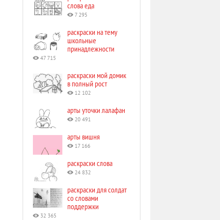
слова еда
7 295
раскраски на тему
школьные
принадлежности
47 715
раскраски мой домик
в полный рост
12 102
арты уточки лалафан
20 491
арты вишня
17 166
раскраски слова
24 832
раскраски для солдат
со словами
поддержки
32 365