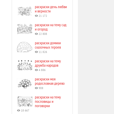
раскраски день любви
и верности
21 172
раскраски на тему сад
и огород
22 808
раскраски домики
сказочных героев
11 826
раскраски на тему
дружба народов
4 886
раскраски моя
родословная дерево
908
раскраски на тему
пословицы и
поговорки
18 667