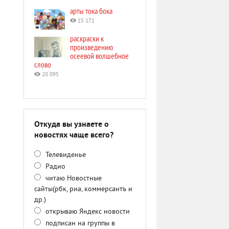
арты тока бока
15 171
раскраски к
произведению
осеевой волшебное
слово
20 095
Откуда вы узнаете о
новостях чаще всего?
Телевиденье
Радио
читаю Новостные
сайты(рбк, риа, коммерсантъ и
др.)
открываю Яндекс новости
подписан на группы в