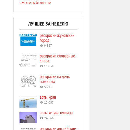
смотеть больше
ЛУЧШЕЕ ЗА НЕДЕЛЮ
раскраски жуковский
город
9 327
раскраски словарные
слова
15 038
раскраски на день
пожилых
5 951
арты кран
12 087
арты котика пушина
24 566
раскраски английские