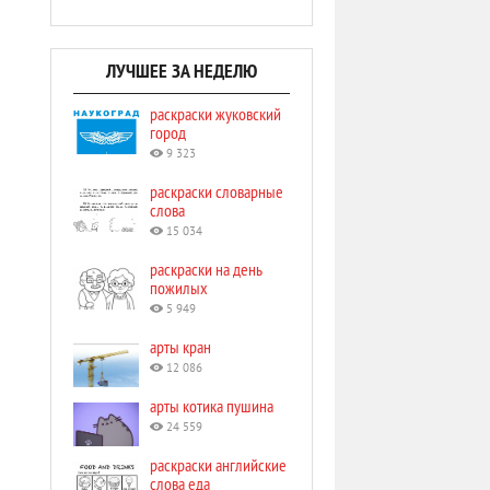
ЛУЧШЕЕ ЗА НЕДЕЛЮ
раскраски жуковский
город
9 323
раскраски словарные
слова
15 034
раскраски на день
пожилых
5 949
арты кран
12 086
арты котика пушина
24 559
раскраски английские
слова еда