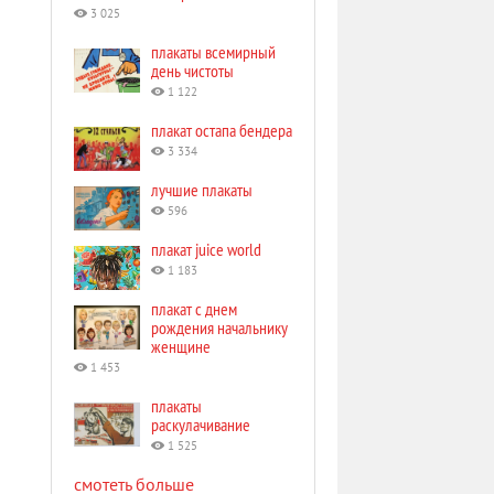
3 025
плакаты всемирный
день чистоты
1 122
плакат остапа бендера
3 334
лучшие плакаты
596
плакат juice world
1 183
плакат с днем
рождения начальнику
женщине
1 453
плакаты
раскулачивание
1 525
смотеть больше