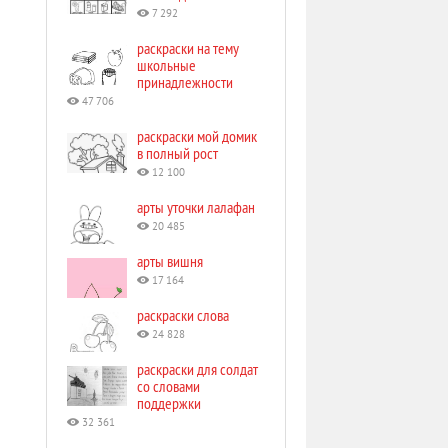
7 292
раскраски на тему
школьные
принадлежности
47 706
раскраски мой домик
в полный рост
12 100
арты уточки лалафан
20 485
арты вишня
17 164
раскраски слова
24 828
раскраски для солдат
со словами
поддержки
32 361