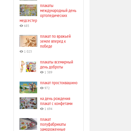
плакаты
международный день
ортопедических
медсестер
685
плакат по вражьей
земле вперед к
победе
1 023
плакаты всемирный
день доброты
1 389
плакат простоквашино
972
на день рождения
плакат с конфетами
1 694
плакат
полуфабрикаты
замороженные