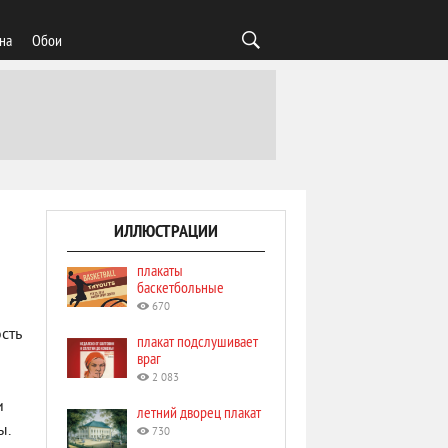
на
Обои
ИЛЛЮСТРАЦИИ
плакаты
баскетбольные
670
сть
плакат подслушивает
враг
2 083
и
летний дворец плакат
ы.
730