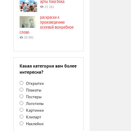
арты тока бока
15 161
раскраски к
произведению
осеевой волшебное
слово
20 091
Какая категория вам более
интересна?
Открытки
Плакаты
Постеры
Логотипы
Картинки
Клипарт
Наклейки