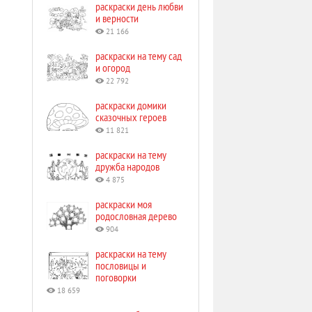
раскраски день любви
и верности
21 166
раскраски на тему сад
и огород
22 792
раскраски домики
сказочных героев
11 821
раскраски на тему
дружба народов
4 875
раскраски моя
родословная дерево
904
раскраски на тему
пословицы и
поговорки
18 659