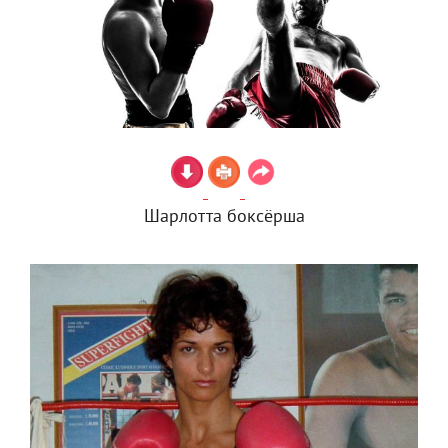
Шарлотта боксёрша