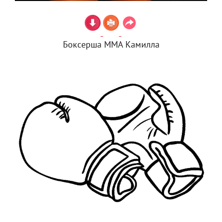
Боксерша ММА Камилла