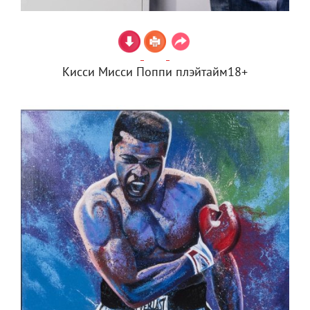
Кисси Мисси Поппи плэйтайм18+