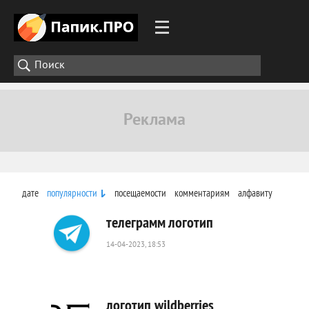
дате
популярности
посещаемости
комментариям
алфавиту
телеграмм логотип
14-04-2023, 18:53
1
069
0
логотип wildberries