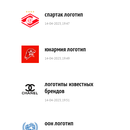
0
спартак логотип
14-04-2023, 19:47
1
344
0
юнармия логотип
14-04-2023, 19:49
1
033
0
логотипы известных
брендов
14-04-2023, 19:51
1
290
0
оон логотип