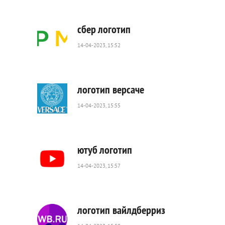
1
230
0
сбер логотип
14-04-2023, 15:52
1
849
0
логотип версаче
14-04-2023, 15:55
1
403
0
ютуб логотип
14-04-2023, 15:57
739
0
логотип вайлдберриз