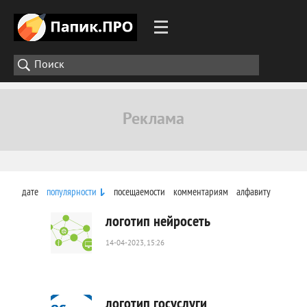
дате
популярности
посещаемости
комментариям
алфавиту
логотип нейросеть
14-04-2023, 15:26
1
116
0
логотип госуслуги