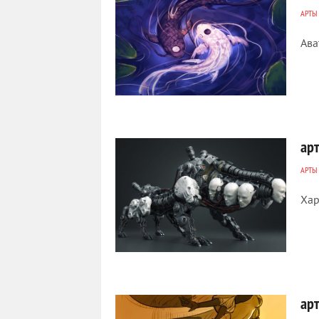
АРТЫ
Ава
417
0
ар
АРТЫ
Хар
763
0
ар