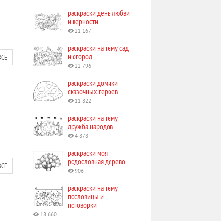
раскраски день любви
и верности
21 167
раскраски на тему сад
и огород
ВСЕ
22 796
раскраски домики
сказочных героев
11 822
раскраски на тему
дружба народов
4 878
раскраски моя
родословная дерево
ВСЕ
906
раскраски на тему
пословицы и
поговорки
18 660