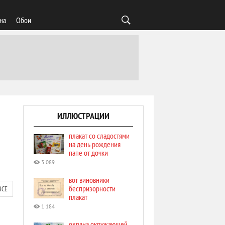
на
Обои
ИЛЛЮСТРАЦИИ
плакат со сладостями
на день рождения
папе от дочки
3 089
вот виновники
беспризорности
ВСЕ
плакат
1 184
охрана окружающей