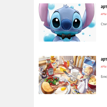
ар
АРТЫ
Сти
628
0
ар
АРТЫ
Блю
295
0