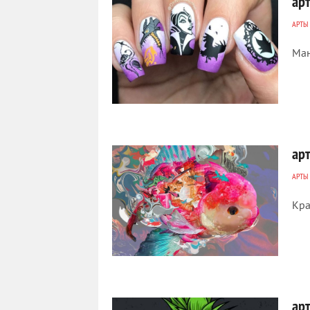
ар
АРТЫ
Ма
192
0
ар
АРТЫ
Кра
229
0
ар