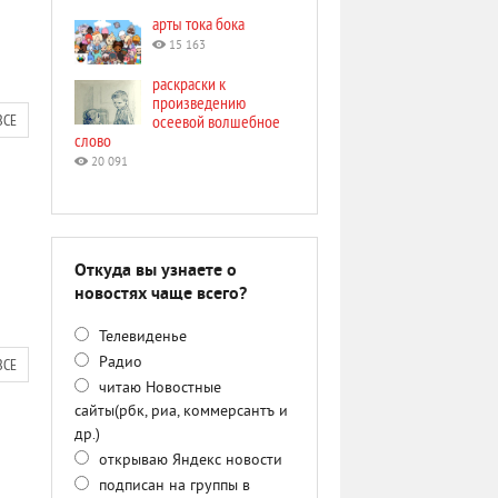
арты тока бока
15 163
раскраски к
произведению
ВСЕ
осеевой волшебное
слово
20 091
Откуда вы узнаете о
новостях чаще всего?
Телевиденье
Радио
ВСЕ
читаю Новостные
сайты(рбк, риа, коммерсантъ и
др.)
открываю Яндекс новости
подписан на группы в