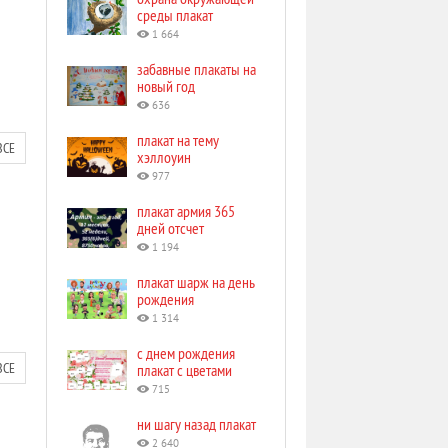
среды плакат
1 664
забавные плакаты на
новый год
636
плакат на тему
ВСЕ
хэллоуин
977
плакат армия 365
дней отсчет
1 194
плакат шарж на день
рождения
1 314
с днем рождения
ВСЕ
плакат с цветами
715
ни шагу назад плакат
2 640