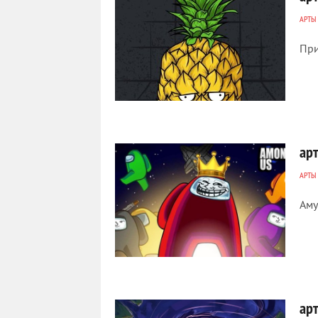
АРТЫ
При
358
0
ар
АРТЫ
Аму
662
0
ар