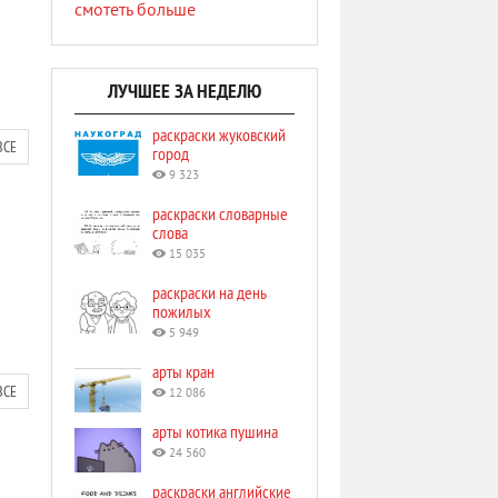
смотеть больше
ЛУЧШЕЕ ЗА НЕДЕЛЮ
раскраски жуковский
ВСЕ
город
9 323
раскраски словарные
слова
15 035
раскраски на день
пожилых
5 949
арты кран
ВСЕ
12 086
арты котика пушина
24 560
раскраски английские