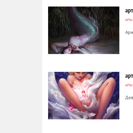
ар
АРТЫ
Ари
576
0
ар
АРТЫ
Дев
468
0