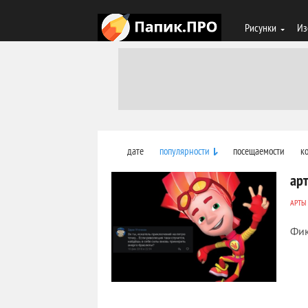
Рисунки
Из
дате
популярности
посещаемости
к
ар
АРТЫ
Фик
2 629
0