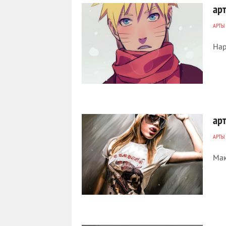
ар
АРТЫ
Нар
404
0
ар
АРТЫ
Мак
363
0