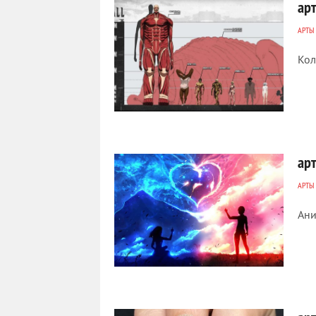
ар
АРТЫ
Кол
1 084
0
ар
АРТЫ
Ани
250
0