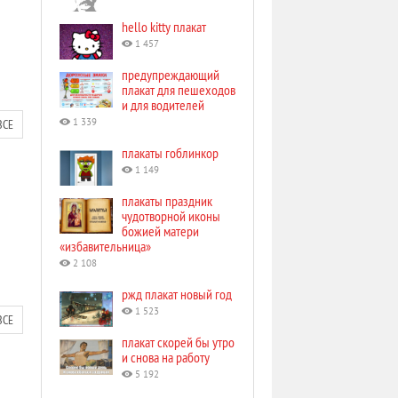
hello kitty плакат
1 457
предупреждающий
плакат для пешеходов
и для водителей
ВСЕ
1 339
плакаты гоблинкор
1 149
плакаты праздник
чудотворной иконы
божией матери
«избавительница»
2 108
ржд плакат новый год
1 523
ВСЕ
плакат скорей бы утро
и снова на работу
5 192