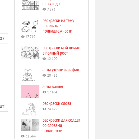
слова еда
7 293
раскраски на тему
школьные
принадлежности
47 710
ВСЕ
раскраски мой домик
в полный рост
12 100
арты уточки лалафан
20 486
арты вишня
17 164
раскраски слова
ВСЕ
24 829
раскраски для солдат
со словами
поддержки
32 364