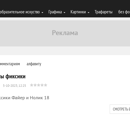
образительное искуство
Графика
Картинки
Трафареты
без фо
омментариям
алфавиту
ты фиксики
5-10-2023, 12:25
сики Файер и Нолик 18
СМОТРЕТЬ 