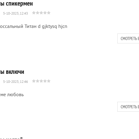
ты спикермен
5-10-2023, 12:43
оссальный Титан d gjktysq hjcn
СМОТРЕТЬ 
ты включи
5-10-2023, 12:46
ме любовь
СМОТРЕТЬ 