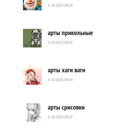
5-10-2023, 09:29
613
0
арты прикольные
5-10-2023, 09:32
217
0
арты хаги ваги
5-10-2023, 09:34
576
0
арты срисовки
5-10-2023, 09:37
333
0