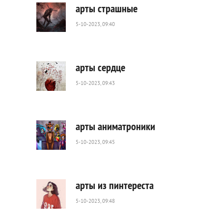
арты страшные
5-10-2023, 09:40
398
0
арты сердце
5-10-2023, 09:43
337
0
арты аниматроники
5-10-2023, 09:45
352
0
арты из пинтереста
5-10-2023, 09:48
599