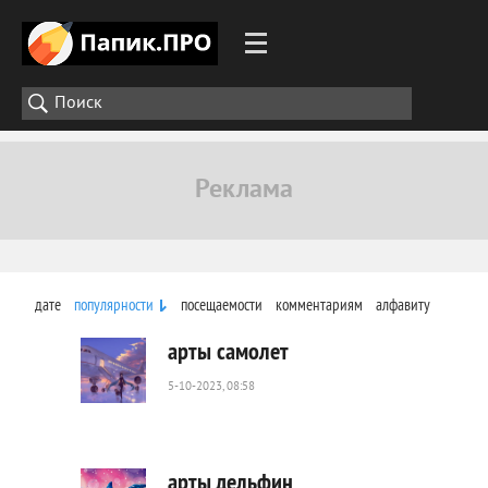
дате
популярности
посещаемости
комментариям
алфавиту
арты самолет
5-10-2023, 08:58
535
0
арты дельфин