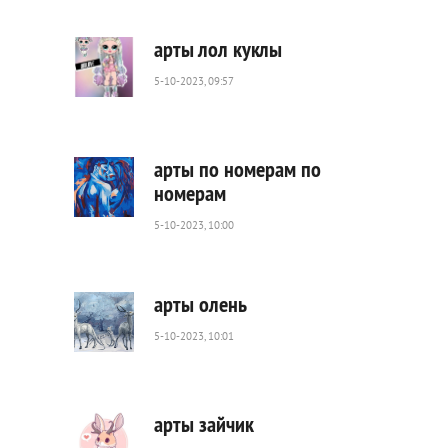
0
арты лол куклы
5-10-2023, 09:57
560
0
арты по номерам по
номерам
5-10-2023, 10:00
301
0
арты олень
5-10-2023, 10:01
489
0
арты зайчик