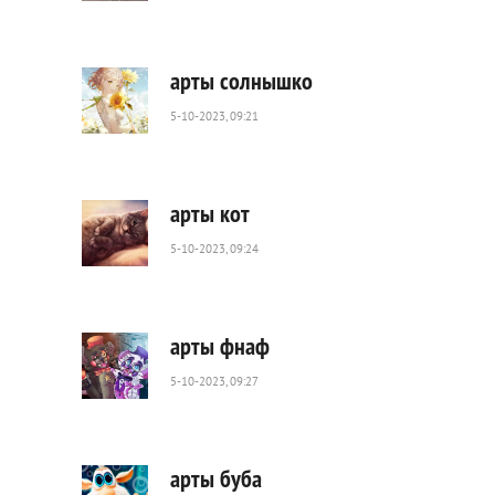
356
0
арты солнышко
5-10-2023, 09:21
353
0
арты кот
5-10-2023, 09:24
476
0
арты фнаф
5-10-2023, 09:27
651
0
арты буба