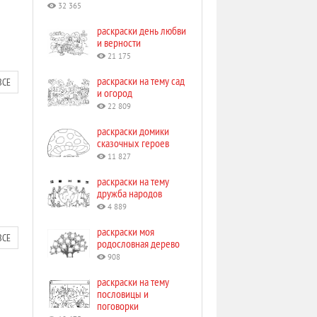
32 365
раскраски день любви
и верности
21 175
раскраски на тему сад
ВСЕ
и огород
22 809
раскраски домики
сказочных героев
11 827
раскраски на тему
дружба народов
4 889
раскраски моя
ВСЕ
родословная дерево
908
раскраски на тему
пословицы и
поговорки