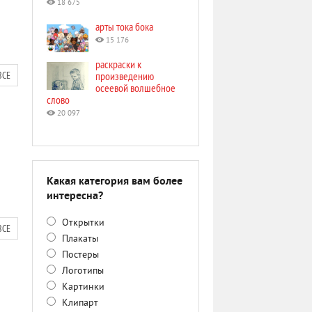
18 675
арты тока бока
15 176
раскраски к
ВСЕ
произведению
осеевой волшебное
слово
20 097
Какая категория вам более
интересна?
Открытки
ВСЕ
Плакаты
Постеры
Логотипы
Картинки
Клипарт