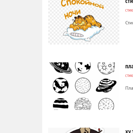
ст
СТИК
Сти
557
0
пл
СТИК
Пла
551
0
ху