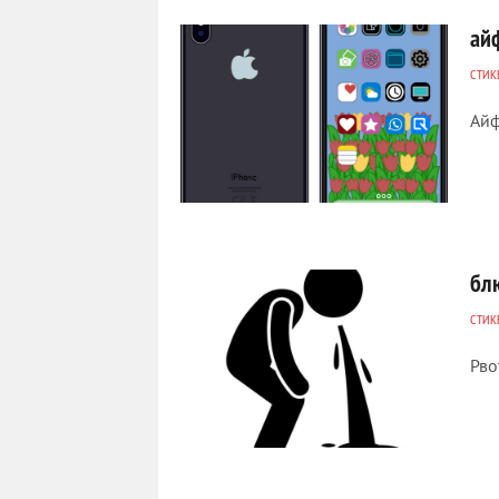
ай
СТИК
Айф
318
0
бл
СТИК
Рво
855
0