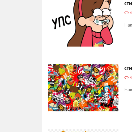
ст
СТИК
Нак
706
0
ст
СТИК
Нак
316
0