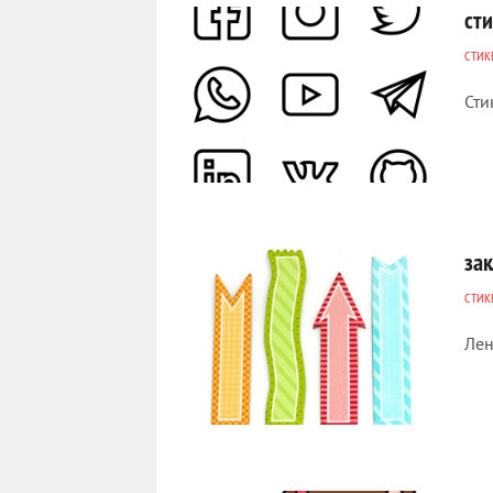
ст
СТИК
Сти
412
0
за
СТИК
Лен
604
0