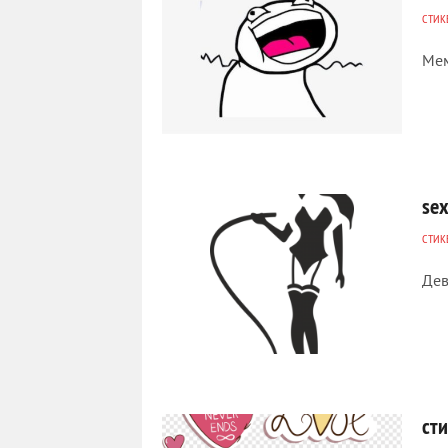
СТИК
Мем
1 757
0
se
СТИК
Дев
15 755
0
ст