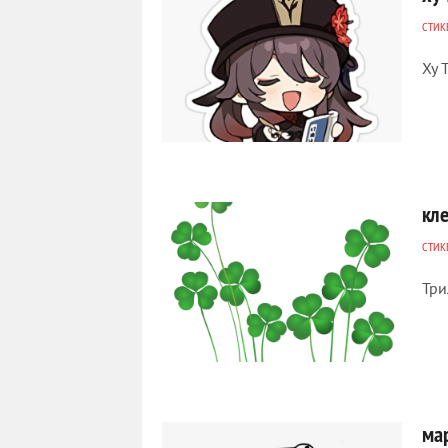
СТИК
Ху 
553
0
кл
СТИК
Три
560
0
ма