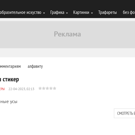
образительное искуство
Графика
Картинки
Трафареты
без фо
омментариям
алфавиту
ы стикер
ЕРЫ
22-04-2023, 02:13
ные усы
СМОТРЕТЬ 