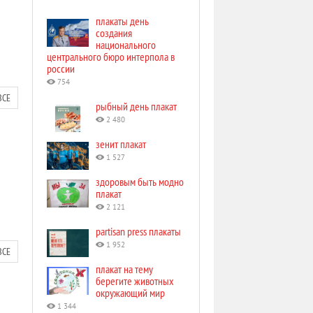
плакаты день
создания
национального
центрального бюро интерпола в
россии
754
ВСЕ
рыбный день плакат
2 480
зенит плакат
1 527
здоровым быть модно
плакат
2 121
partisan press плакаты
1 952
ВСЕ
плакат на тему
берегите животных
окружающий мир
1 344