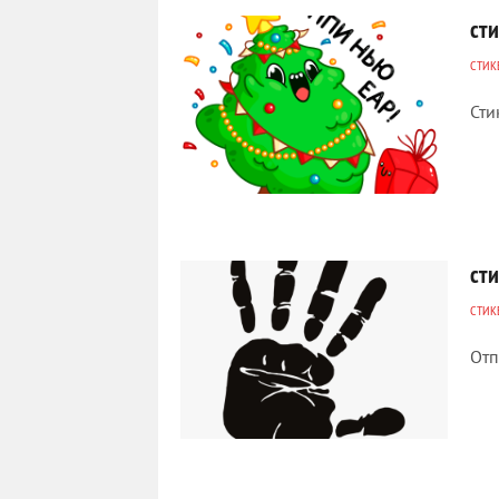
ст
СТИК
Сти
780
0
сти
СТИК
Отп
675
0