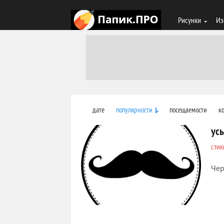
Рисунки
Из
дате
популярности
посещаемости
к
ус
СТИК
Чер
823
0