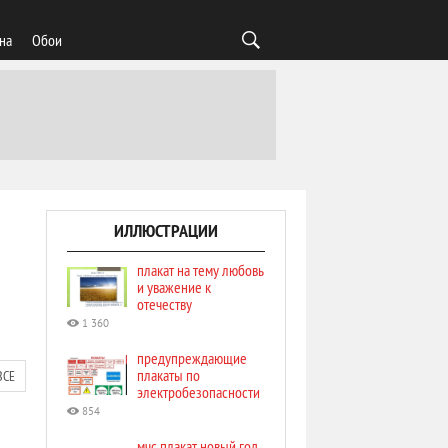
на
Обои
ИЛЛЮСТРАЦИИ
плакат на тему любовь
и уважение к
отечеству
1 360
предупреждающие
плакаты по
ВСЕ
электробезопасности
854
мчс плакат новый год