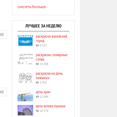
смотеть больше
ЛУЧШЕЕ ЗА НЕДЕЛЮ
ВСЕ
раскраски жуковский
город
9 327
раскраски словарные
слова
15 038
раскраски на день
пожилых
5 953
арты кран
ВСЕ
12 089
арты котика пушина
24 574