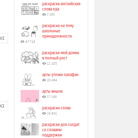
раскраски английские
слова еда
7 295
раскраски на тему
школьные
принадлежности
ВСЕ
47 718
раскраски мой домик
в полный рост
12 103
арты уточки лалафан
20 494
арты вишня
17 169
ВСЕ
раскраски слова
24 841
раскраски для солдат
со словами
поддержки