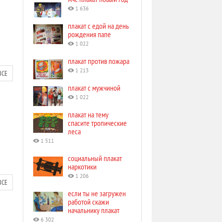
1 636
плакат с едой на день
рождения папе
1 022
плакат против пожара
1 213
ВСЕ
плакат с мужчиной
1 022
плакат на тему
спасите тропические
леса
1 511
социальный плакат
наркотики
1 206
ВСЕ
если ты не загружен
работой скажи
начальнику плакат
6 302