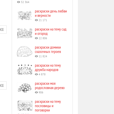
32 364
раскраски день любви
и верности
21 171
раскраски на тему сад
ВСЕ
и огород
22 806
раскраски домики
сказочных героев
11 824
раскраски на тему
дружба народов
4 878
раскраски моя
ВСЕ
родословная дерево
906
раскраски на тему
пословицы и
поговорки