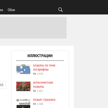
на
Обои
ИЛЛЮСТРАЦИИ
плакаты по теме
логарифмы
2 030
антисемитские
ВСЕ
плакаты
2 467
плакат стрыкало
1 588