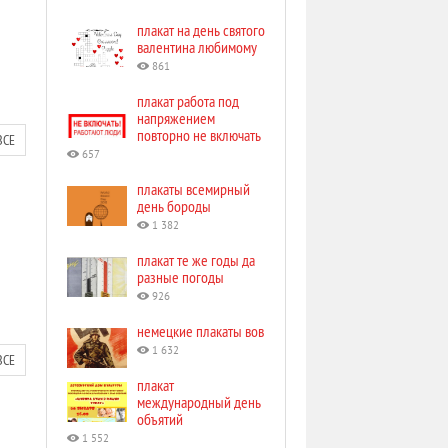
плакат на день святого
валентина любимому
861
плакат работа под
напряжением
повторно не включать
ВСЕ
657
плакаты всемирный
день бороды
1 382
плакат те же годы да
разные погоды
926
немецкие плакаты вов
1 632
ВСЕ
плакат
международный день
объятий
1 552