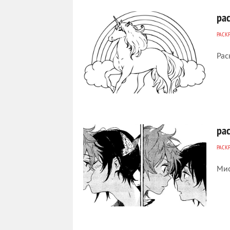
ра
РАСК
Рас
243
0
ра
РАСК
Мио
283
1