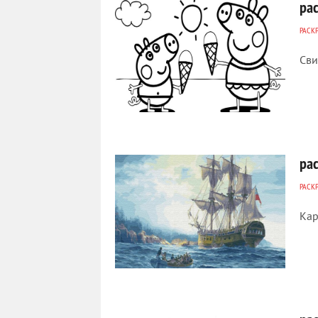
ра
РАСК
Сви
422
0
ра
РАСК
Кар
710
0