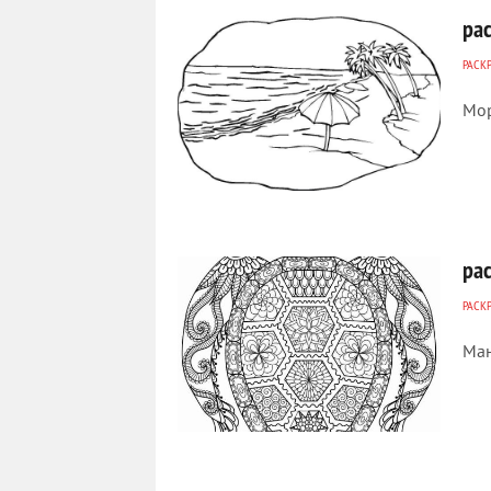
ра
РАСК
Мор
262
0
ра
РАСК
Ман
179
0