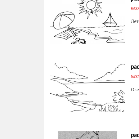
РАСК
Лет
168
0
ра
РАСК
Озе
374
0
ра