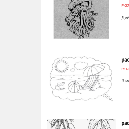
РАСК
Дей
852
0
ра
РАСК
В м
455
0
ра