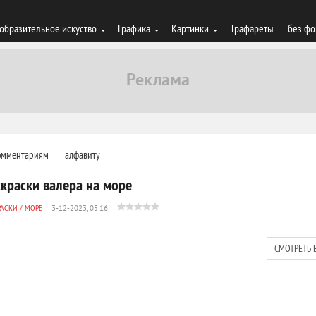
образительное искуство
Графика
Картинки
Трафареты
без фо
омментариям
алфавиту
скраски валера на море
РАСКИ
/
МОРЕ
3-12-2023, 05:16
СМОТРЕТЬ 