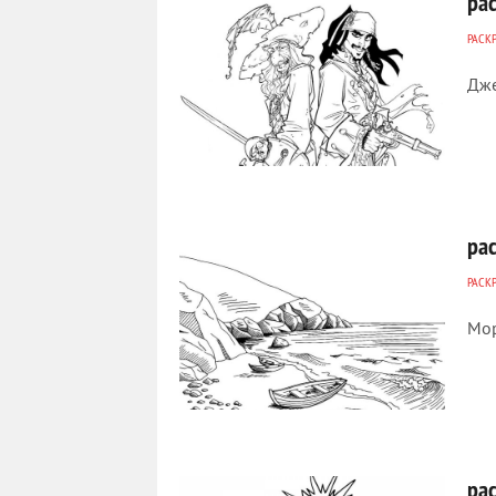
ра
РАСК
Дже
684
0
ра
РАСК
Мор
315
0
ра