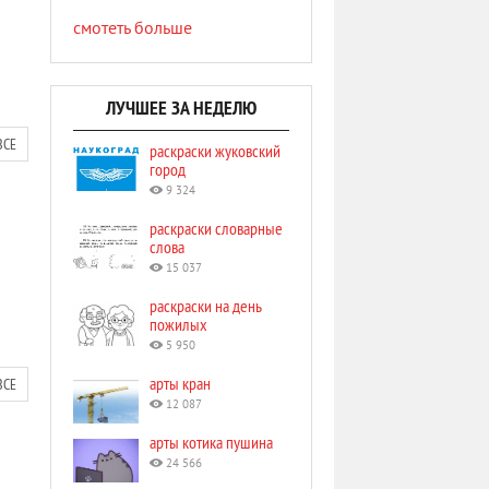
смотеть больше
ЛУЧШЕЕ ЗА НЕДЕЛЮ
ВСЕ
раскраски жуковский
город
9 324
раскраски словарные
слова
15 037
раскраски на день
пожилых
5 950
арты кран
ВСЕ
12 087
арты котика пушина
24 566