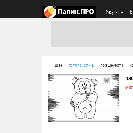
Рисунки
Из
дате
популярности
посещаемости
к
ра
РАСК
784
0