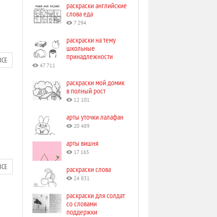
раскраски английские
слова еда
7 294
раскраски на тему
школьные
принадлежности
ВСЕ
47 711
раскраски мой домик
в полный рост
12 101
арты уточки лалафан
20 489
арты вишня
17 165
ВСЕ
раскраски слова
24 831
раскраски для солдат
со словами
поддержки