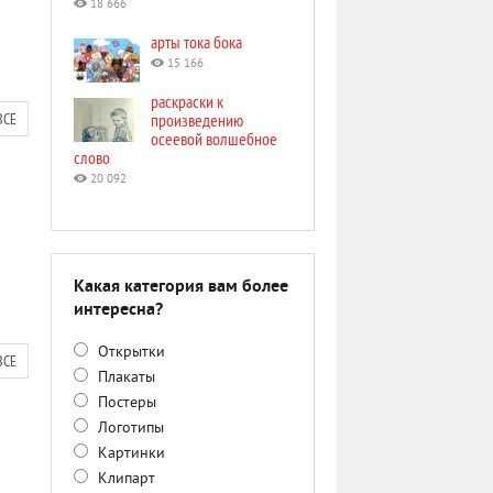
18 666
арты тока бока
15 166
раскраски к
ВСЕ
произведению
осеевой волшебное
слово
20 092
Какая категория вам более
интересна?
Открытки
ВСЕ
Плакаты
Постеры
Логотипы
Картинки
Клипарт