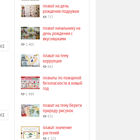
плакат на день
рождения подружки
727
плакат начальнику на
день рождения с
вкусняшками
2 405
ВСЕ
плакат на тему
коррупция
842
плакаты по пожарной
безопасности в новый
год
1 989
плакат на тему береги
природу рисунок
ВСЕ
831
плакат значение
растений
4 223