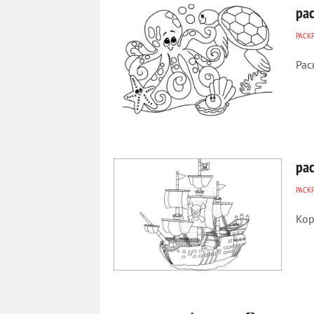
ра
РАСК
Рас
356
0
ра
РАСК
Кор
671
0