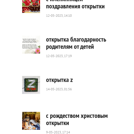
поздравления открытки
12-05-2023, 14:10
2
482
0
открытка благодарность
родителям от детей
12-05-2023, 17:19
4
188
0
открытка z
14-05-2023, 01:56
1
315
82
с рождеством христовым
открытки
9-05-2023, 17:14